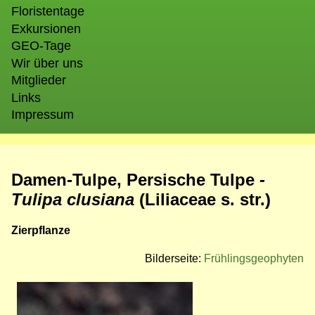
Floristentage
Exkursionen
GEO-Tage
Wir über uns
Mitglieder
Links
Impressum
Damen-Tulpe, Persische Tulpe
-
Tulipa clusiana
(Liliaceae s. str.)
Zierpflanze
Bilderseite:
Frühlingsgeophyten
Bild