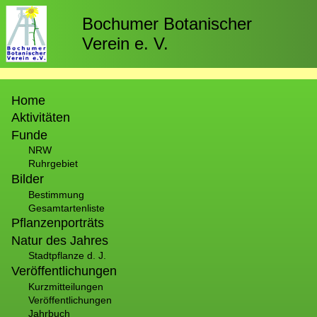
Direkt
zum
Bochumer Botanischer
Inhalt
Verein e. V.
Hauptnavigation
Home
Aktivitäten
Funde
NRW
Ruhrgebiet
Bilder
Bestimmung
Gesamtartenliste
Pflanzenporträts
Natur des Jahres
Stadtpflanze d. J.
Veröffentlichungen
Kurzmitteilungen
Veröffentlichungen
Jahrbuch