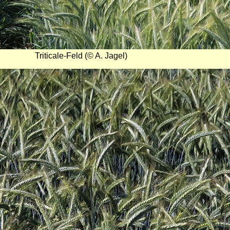
Triticale-Feld (© A. Jagel)