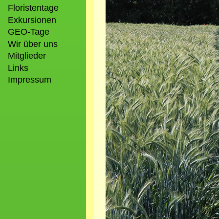
Floristentage
Exkursionen
GEO-Tage
Wir über uns
Mitglieder
Links
Impressum