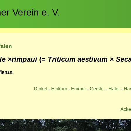
r Verein e. V.
falen
ale
×
rimpaui
(=
Triticum aestivum
×
Seca
lanze.
Dinkel
-
Einkorn
-
Emmer
-
Gerste
-
Hafer
-
Har
Acke