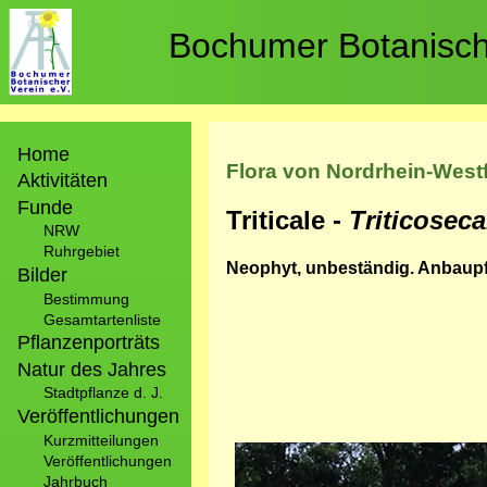
Direkt
zum
Bochumer Botanische
Inhalt
Hauptnavigation
Home
Flora von Nordrhein-West
Aktivitäten
Funde
Triticale -
Triticosec
NRW
Ruhrgebiet
Neophyt, unbeständig. Anbaupf
Bilder
Bestimmung
Gesamtartenliste
Pflanzenporträts
Natur des Jahres
Stadtpflanze d. J.
Veröffentlichungen
Kurzmitteilungen
Bild
Veröffentlichungen
Jahrbuch