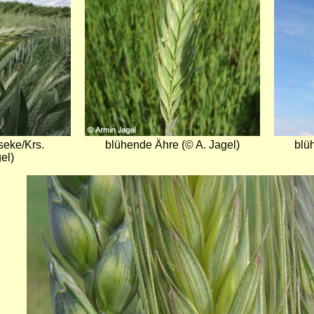
seke/Krs.
blühende Ähre (© A. Jagel)
blü
el)
Bild