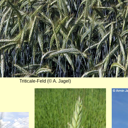
Triticale-Feld (© A. Jagel)
Bild
Bild