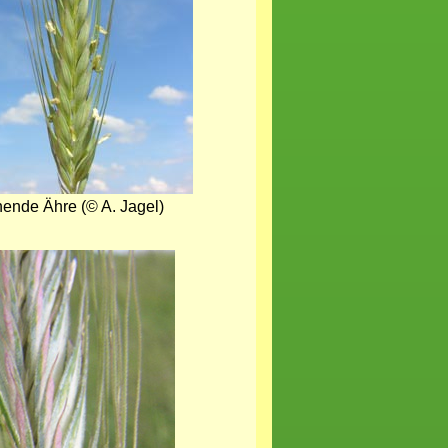
hende Ähre (© A. Jagel)