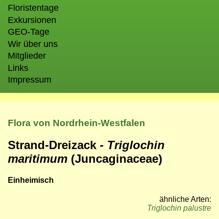
Floristentage
Exkursionen
GEO-Tage
Wir über uns
Mitglieder
Links
Impressum
Flora von Nordrhein-Westfalen
Strand-Dreizack
- Triglochin
maritimum
(Juncaginaceae)
Einheimisch
ähnliche Arten:
Triglochin palustre