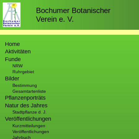
Direkt
zum
Bochumer Botanischer
Inhalt
Verein e. V.
Hauptnavigation
Home
Aktivitäten
Funde
NRW
Ruhrgebiet
Bilder
Bestimmung
Gesamtartenliste
Pflanzenporträts
Natur des Jahres
Stadtpflanze d. J.
Veröffentlichungen
Kurzmitteilungen
Veröffentlichungen
Jahrbuch