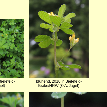
Bild
ielefeld-
blühend, 2016 in Bielefeld-
el)
Brake/NRW (© A. Jagel)
Bild