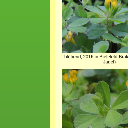
blühend, 2016 in Bielefeld-Br
Jagel)
Bild