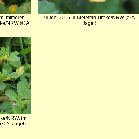
m, mittlerer
Blüten, 2016 in Bielefeld-Brake/NRW (© A.
rake/NRW (© A.
Jagel)
rake/NRW, im
(© A. Jagel)