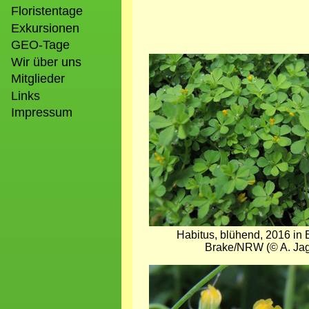
Floristentage
Exkursionen
GEO-Tage
Bild
Wir über uns
Mitglieder
Links
Impressum
Habitus, blühend, 2016 in B
Brake/NRW (© A. Jag
Bild