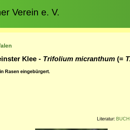
r Verein e. V.
falen
inster Klee -
Trifolium micranthum
(=
T
in Rasen eingebürgert.
Literatur:
BUCH 2