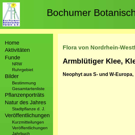
Direkt
zum
Bochumer Botanische
Inhalt
Hauptnavigation
Home
Flora von Nordrhein-West
Aktivitäten
Funde
Armblütiger Klee, Kle
NRW
Ruhrgebiet
Neophyt aus S- und W-Europa, 
Bilder
Bestimmung
Gesamtartenliste
Pflanzenporträts
Natur des Jahres
Stadtpflanze d. J.
Veröffentlichungen
Kurzmitteilungen
Veröffentlichungen
Jahrbuch