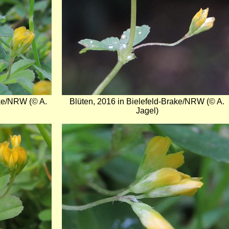
ake/NRW (© A.
Blüten, 2016 in Bielefeld-Brake/NRW (© A.
Jagel)
Bild