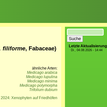
Suche
Letzte Aktualisierung
. filiforme
, Fabaceae)
Di., 04.08.2026 - 14:44
ähnliche Arten:
Medicago arabica
Medicago lupulina
Medicago minima
Medicago polymorpha
Trifolium dubium
024: Xenophyten auf Friedhöfen