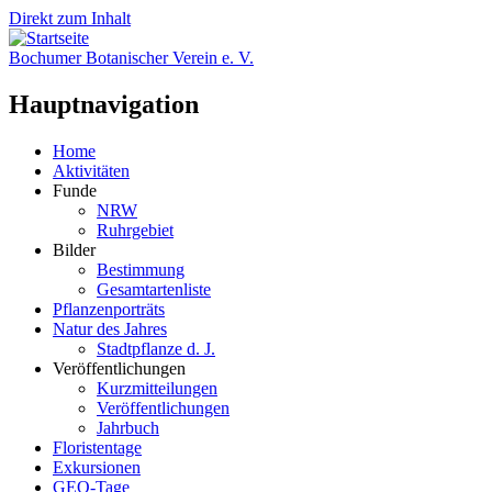
Direkt zum Inhalt
Bochumer Botanischer Verein e. V.
Hauptnavigation
Home
Aktivitäten
Funde
NRW
Ruhrgebiet
Bilder
Bestimmung
Gesamtartenliste
Pflanzenporträts
Natur des Jahres
Stadtpflanze d. J.
Veröffentlichungen
Kurzmitteilungen
Veröffentlichungen
Jahrbuch
Floristentage
Exkursionen
GEO-Tage