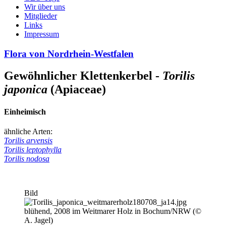
Wir über uns
Mitglieder
Links
Impressum
Flora von Nordrhein-Westfalen
Gewöhnlicher Klettenkerbel -
Torilis
japonica
(Apiaceae)
Einheimisch
ähnliche Arten:
Torilis arvensis
Torilis leptophylla
Torilis nodosa
Bild
blühend, 2008 im Weitmarer Holz in Bochum/NRW (©
A. Jagel)