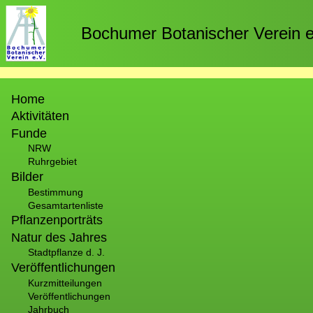
Direkt
zum
Bochumer Botanischer Verein e
Inhalt
Hauptnavigation
Home
Aktivitäten
Funde
NRW
Ruhrgebiet
Bilder
Bestimmung
Gesamtartenliste
Pflanzenporträts
Natur des Jahres
Stadtpflanze d. J.
Veröffentlichungen
Kurzmitteilungen
Veröffentlichungen
Jahrbuch