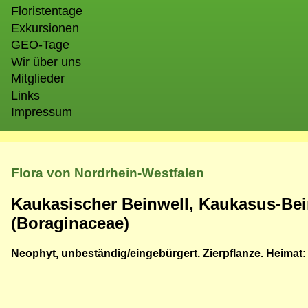
Floristentage
Exkursionen
GEO-Tage
Wir über uns
Mitglieder
Links
Impressum
Flora von Nordrhein-Westfalen
Kaukasischer Beinwell, Kaukasus-Bei
(Boraginaceae)
Neophyt, unbeständig/eingebürgert. Zierpflanze. Heimat