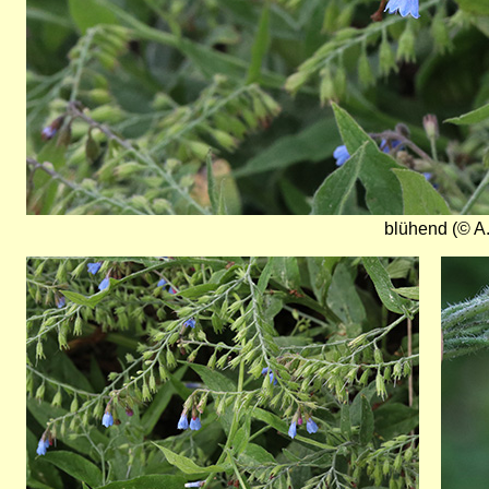
blühend (© A.
Bild
Bild