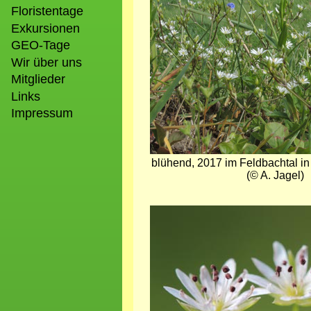
Floristentage
Exkursionen
GEO-Tage
Wir über uns
Mitglieder
Links
Impressum
blühend, 2017 im Feldbachtal 
(© A. Jagel)
Bild