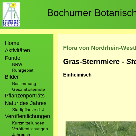
Direkt
zum
Bochumer Botanische
Inhalt
Hauptnavigation
Home
Flora von Nordrhein-West
Aktivitäten
Funde
Gras-Sternmiere -
St
NRW
Ruhrgebiet
Einheimisch
Bilder
Bestimmung
Gesamtartenliste
Pflanzenporträts
Natur des Jahres
Stadtpflanze d. J.
Veröffentlichungen
Kurzmitteilungen
Bild
Veröffentlichungen
Jahrbuch