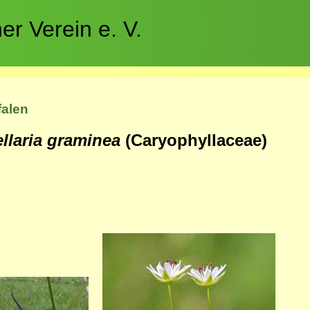
r Verein e. V.
falen
ellaria graminea
(Caryophyllaceae)
Bild