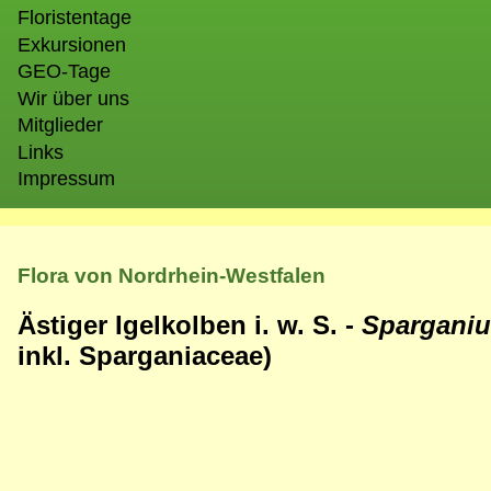
Floristentage
Exkursionen
GEO-Tage
Wir über uns
Mitglieder
Links
Impressum
Flora von Nordrhein-Westfalen
Ästiger Igelkolben i. w. S. -
Spargani
inkl. Sparganiaceae)