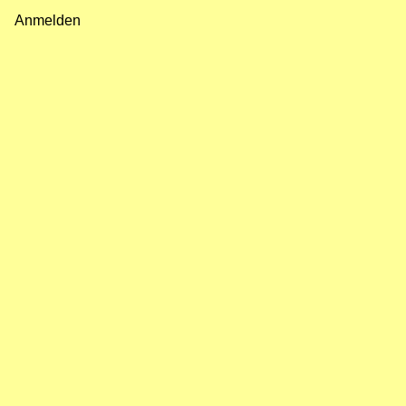
Fußzeilenmenü
Anmelden
Benutzermenü