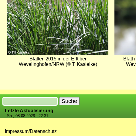
Blätter, 2015 in der Erft bei
Blatt 
Wevelinghofen/NRW (© T. Kasielke)
Weve
Suche
Letzte Aktualisierung
Sa., 08.08.2026 - 22:31
Impressum/Datenschutz