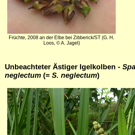
Früchte, 2008 an der Elbe bei Zibberick/ST (G. H.
Loos, © A. Jagel)
Unbeachteter Ästiger Igelkolben -
Spa
neglectum
(=
S. neglectum
)
Bild