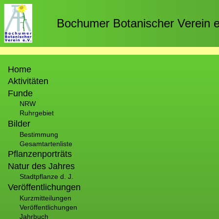
Direkt
zum
Bochumer Botanischer Verein e
Inhalt
Hauptnavigation
Home
Aktivitäten
Funde
NRW
Ruhrgebiet
Bilder
Bestimmung
Gesamtartenliste
Pflanzenporträts
Natur des Jahres
Stadtpflanze d. J.
Veröffentlichungen
Kurzmitteilungen
Veröffentlichungen
Jahrbuch