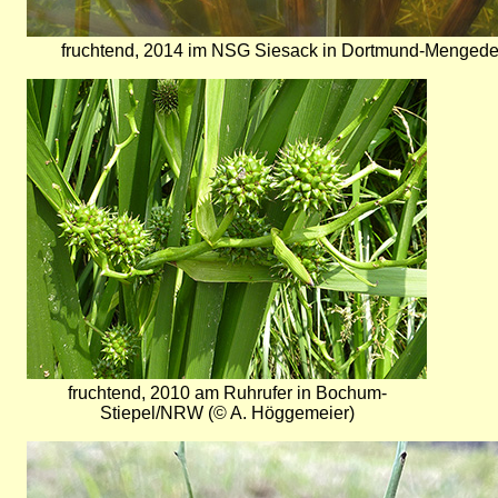
fruchtend, 2014 im NSG Siesack in Dortmund-Mengede
Bild
fruchtend, 2010 am Ruhrufer in Bochum-
Stiepel/NRW (© A. Höggemeier)
Bild