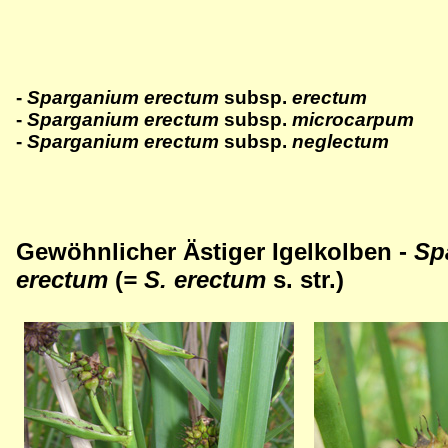
-
Sparganium erectum
subsp.
erectum
-
Sparganium erectum
subsp.
microcarpum
-
Sparganium erectum
subsp.
neglectum
Gewöhnlicher Ästiger Igelkolben -
Sp
erectum
(
= S. erectum
s. str.)
Bild
Bild