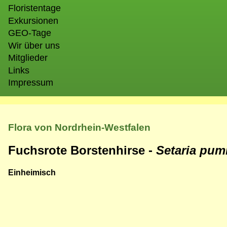
Floristentage
Exkursionen
GEO-Tage
Wir über uns
Mitglieder
Links
Impressum
Flora von Nordrhein-Westfalen
Fuchsrote Borstenhirse -
Setaria pum
Einheimisch