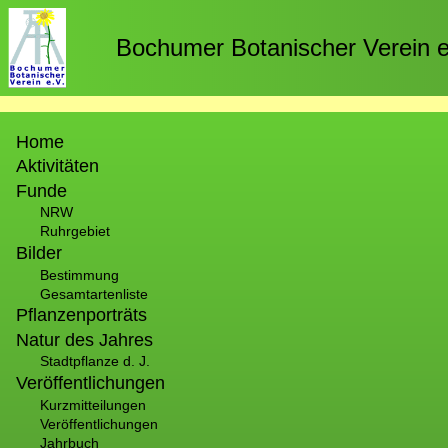
Direkt
zum
Bochumer Botanischer Verein e
Inhalt
Hauptnavigation
Home
Aktivitäten
Funde
NRW
Ruhrgebiet
Bilder
Bestimmung
Gesamtartenliste
Pflanzenporträts
Natur des Jahres
Stadtpflanze d. J.
Veröffentlichungen
Kurzmitteilungen
Veröffentlichungen
Jahrbuch