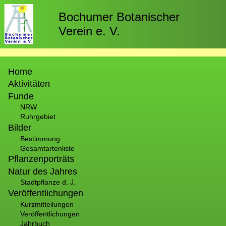
Direkt
zum
Bochumer Botanischer
Inhalt
Verein e. V.
Hauptnavigation
Home
Aktivitäten
Funde
NRW
Ruhrgebiet
Bilder
Bestimmung
Gesamtartenliste
Pflanzenporträts
Natur des Jahres
Stadtpflanze d. J.
Veröffentlichungen
Kurzmitteilungen
Veröffentlichungen
Jahrbuch