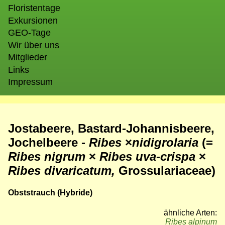
Floristentage
Exkursionen
GEO-Tage
Wir über uns
Mitglieder
Links
Impressum
Jostabeere, Bastard-Johannisbeere,
Jochelbeere -
Ribes
×
nidigrolaria
(=
Ribes nigrum
×
Ribes uva-crispa
×
Ribes divaricatum,
Grossulariaceae)
Obststrauch (Hybride)
ähnliche Arten:
Ribes alpinum