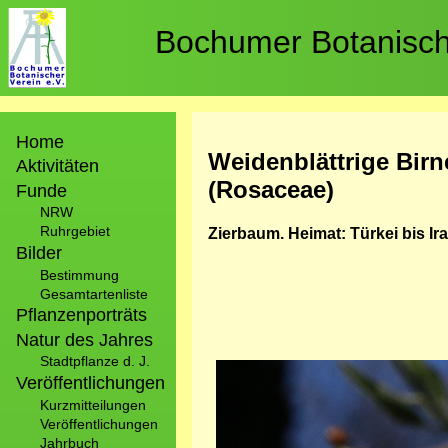
Direkt
zum
Bochumer Botanische
Inhalt
Hauptnavigation
Home
Weidenblättrige Birn
Aktivitäten
(Rosaceae)
Funde
NRW
Ruhrgebiet
Zierbaum. Heimat: Türkei bis Ir
Bilder
Bestimmung
Gesamtartenliste
Pflanzenporträts
Natur des Jahres
Stadtpflanze d. J.
Bild
Veröffentlichungen
Kurzmitteilungen
Veröffentlichungen
Jahrbuch