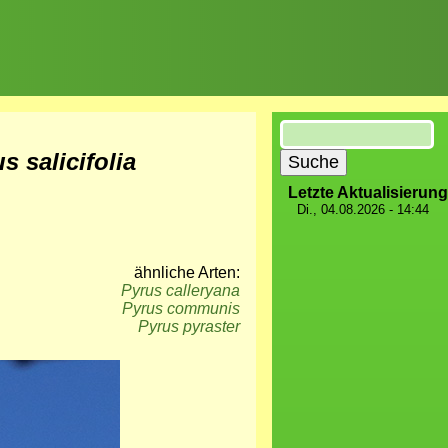
Suche
s salicifolia
Letzte Aktualisierung
Di., 04.08.2026 - 14:44
ähnliche Arten:
Pyrus calleryana
Pyrus communis
Pyrus pyraster