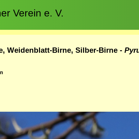
r Verein e. V.
e, Weidenblatt-Birne, Silber-Birne -
Pyru
an