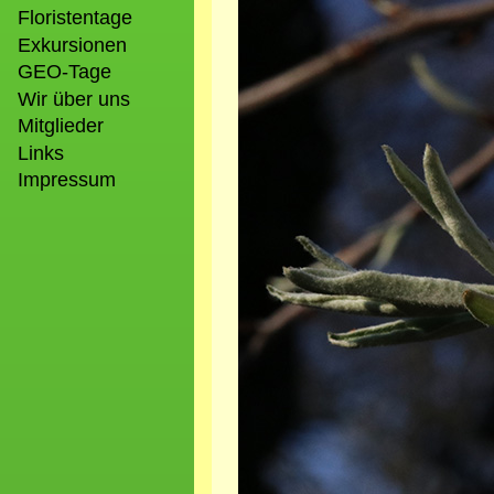
Floristentage
Exkursionen
GEO-Tage
Wir über uns
Mitglieder
Links
Impressum