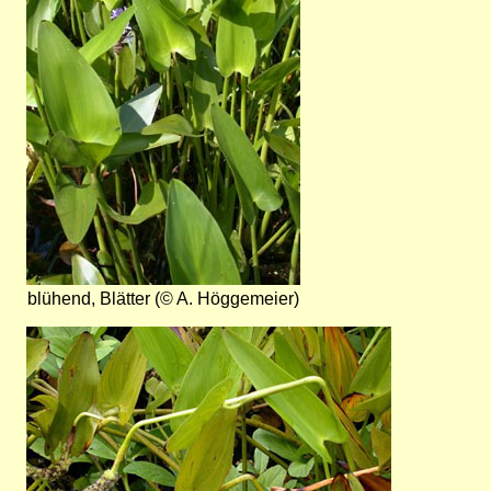
blühend, Blätter (© A. Höggemeier)
Bild