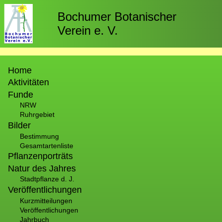
Direkt
zum
Bochumer Botanischer
Inhalt
Verein e. V.
Hauptnavigation
Home
Aktivitäten
Funde
NRW
Ruhrgebiet
Bilder
Bestimmung
Gesamtartenliste
Pflanzenporträts
Natur des Jahres
Stadtpflanze d. J.
Veröffentlichungen
Kurzmitteilungen
Veröffentlichungen
Jahrbuch