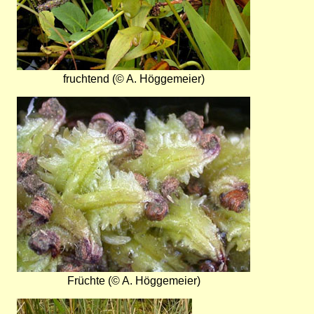
fruchtend (© A. Höggemeier)
Bild
Früchte (© A. Höggemeier)
Bild