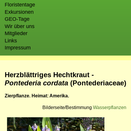
Floristentage
Exkursionen
GEO-Tage
Wir über uns
Mitglieder
Links
Impressum
Herzblättriges Hechtkraut -
Pontederia cordata
(Pontederiaceae)
Zierpflanze. Heimat: Amerika.
Bilderseite/Bestimmung
Wasserpflanzen
Bild