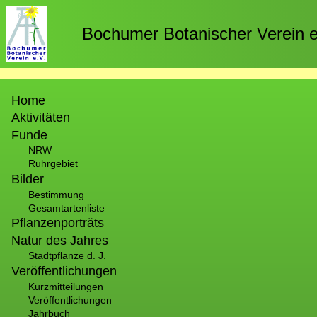
Direkt
zum
Bochumer Botanischer Verein e
Inhalt
Hauptnavigation
Home
Aktivitäten
Funde
NRW
Ruhrgebiet
Bilder
Bestimmung
Gesamtartenliste
Pflanzenporträts
Natur des Jahres
Stadtpflanze d. J.
Veröffentlichungen
Kurzmitteilungen
Veröffentlichungen
Jahrbuch