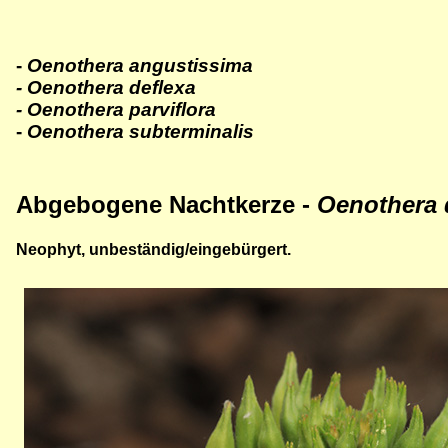
-
Oenothera angustissima
- Oenothera deflexa
- Oenothera parviflora
-
Oenothera subterminalis
Abgebogene
Nachtkerze -
Oenothera 
Neophyt, unbeständig/eingebürgert.
Bild