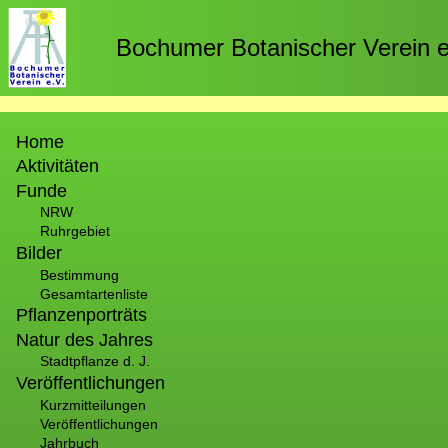
Direkt
zum
Bochumer Botanischer Verein e
Inhalt
Hauptnavigation
Home
Aktivitäten
Funde
NRW
Ruhrgebiet
Bilder
Bestimmung
Gesamtartenliste
Pflanzenporträts
Natur des Jahres
Stadtpflanze d. J.
Veröffentlichungen
Kurzmitteilungen
Veröffentlichungen
Jahrbuch