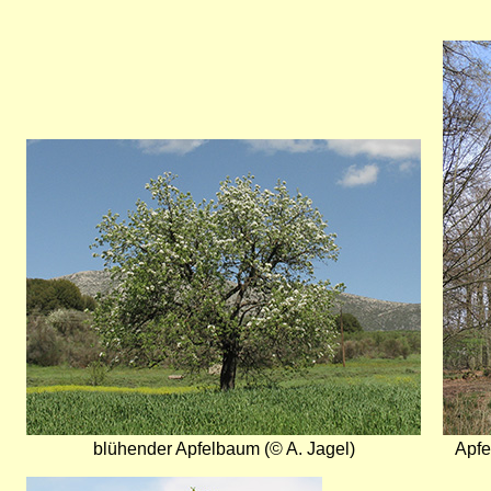
Bild
Bild
blühender Apfelbaum (© A. Jagel)
Apfe
Bild