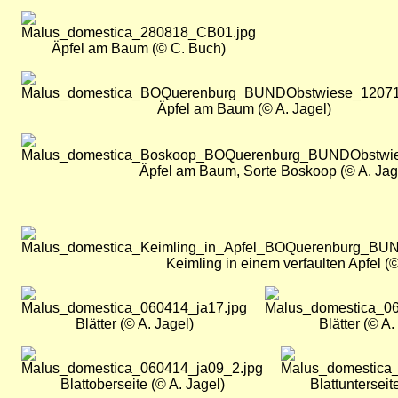
Bild
Äpfel am Baum (© C. Buch)
Bild
Äpfel am Baum (© A. Jagel)
Bild
Äpfel am Baum, Sorte Boskoop (© A. Jag
Bild
Keimling in einem verfaulten Apfel (
Bild
Bild
Blätter (© A. Jagel)
Blätter (© A.
Bild
Bild
Blattoberseite (© A. Jagel)
Blattunterseit