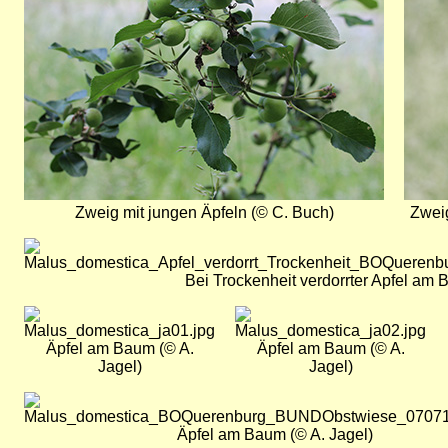
Zweig mit jungen Äpfeln (© C. Buch)
Zweig
Bild
Bei Trockenheit verdorrter Apfel am 
Bild
Bild
Äpfel am Baum (© A.
Äpfel am Baum (© A.
Jagel)
Jagel)
Bild
Äpfel am Baum (© A. Jagel)