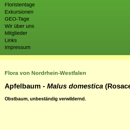
Floristentage
Exkursionen
GEO-Tage
Wir über uns
Mitglieder
Links
Impressum
Flora von Nordrhein-Westfalen
Apfelbaum -
Malus domestica
(Rosac
Obstbaum, unbeständig verwildernd.