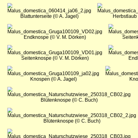
Bild
Bild
Blattunterseite (© A. Jagel)
Herbstlaub 
Bild
Bild
Endknospe (© V. M. Dörken)
Seiten
Bild
Bild
Seitenknospe (© V. M. Dörken)
Endk
Bild
Bild
Knospen (© A. Jagel)
Kno
Bild
Blütenknospe (© C. Buch)
Bild
Blütenknospe (© C. Buch)
Bild