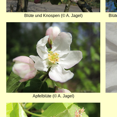
Blüte und Knospen (© A. Jagel)
Blüt
Bild
Bild
Apfelblüte (© A. Jagel)
Bild