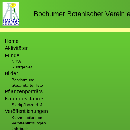
Direkt
zum
Bochumer Botanischer Verein e
Inhalt
Hauptnavigation
Home
Aktivitäten
Funde
NRW
Ruhrgebiet
Bilder
Bestimmung
Gesamtartenliste
Pflanzenporträts
Natur des Jahres
Stadtpflanze d. J.
Veröffentlichungen
Kurzmitteilungen
Veröffentlichungen
Jahrbuch