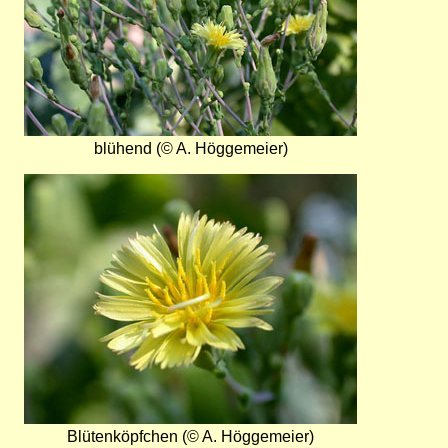
blühend (© A. Höggemeier)
Bild
Blütenköpfchen (© A. Höggemeier)