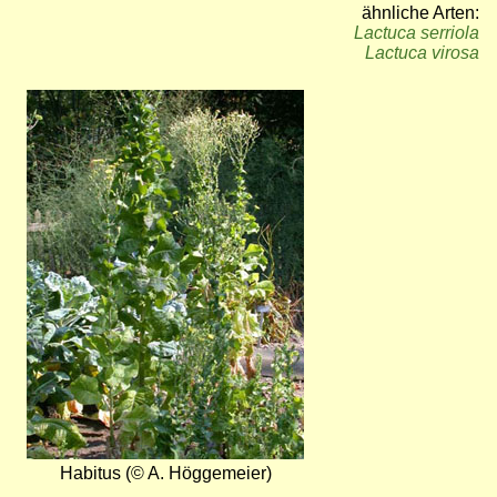
ähnliche Arten:
Lactuca serriola
Lactuca virosa
Bild
Habitus (© A. Höggemeier)