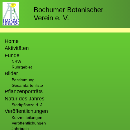
Direkt
zum
Bochumer Botanischer
Inhalt
Verein e. V.
Hauptnavigation
Home
Aktivitäten
Funde
NRW
Ruhrgebiet
Bilder
Bestimmung
Gesamtartenliste
Pflanzenporträts
Natur des Jahres
Stadtpflanze d. J.
Veröffentlichungen
Kurzmitteilungen
Veröffentlichungen
Jahrbuch