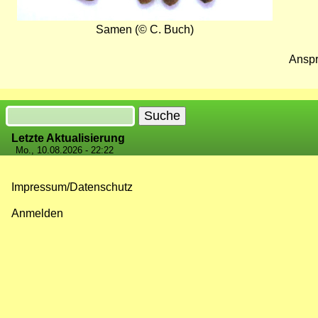
Samen (© C. Buch)
Anspr
Suche
Letzte Aktualisierung
Mo., 10.08.2026 - 22:22
Impressum/Datenschutz
Fußzeilenmenü
Anmelden
Benutzermenü