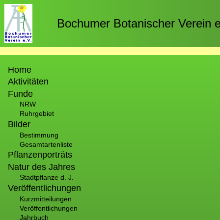
Direkt
zum
Bochumer Botanischer Verein e
Inhalt
Hauptnavigation
Home
Aktivitäten
Funde
NRW
Ruhrgebiet
Bilder
Bestimmung
Gesamtartenliste
Pflanzenporträts
Natur des Jahres
Stadtpflanze d. J.
Veröffentlichungen
Kurzmitteilungen
Veröffentlichungen
Jahrbuch