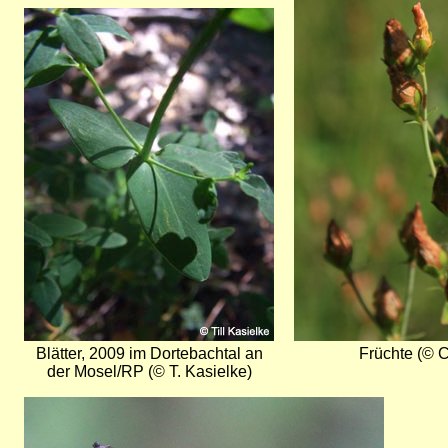
Bild
Blätter, 2009 im Dortebachtal an
Früchte (© C
der Mosel/RP (© T. Kasielke)
Bild