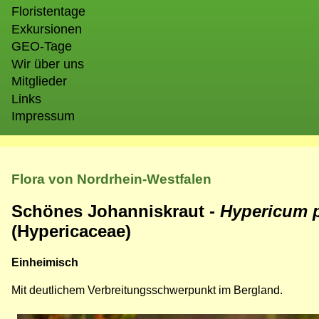
Floristentage
Exkursionen
GEO-Tage
Wir über uns
Mitglieder
Links
Impressum
Flora von Nordrhein-Westfalen
Schönes Johanniskraut -
Hypericum 
(Hypericaceae)
Einheimisch
Mit deutlichem Verbreitungsschwerpunkt im Bergland.