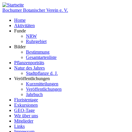
Direkt
zum
Bochumer Botanischer Verein e. V.
Inhalt
Home
Aktivitäten
Hauptnavigation
Funde
NRW
Ruhrgebiet
Bilder
Bestimmung
Gesamtartenliste
Pflanzenporträts
Natur des Jahres
Stadtpflanze d. J.
Veröffentlichungen
Kurzmitteilungen
Veröffentlichungen
Jahrbuch
Floristentage
Exkursionen
GEO-Tage
Wir über uns
Mitglieder
Links
Impressum