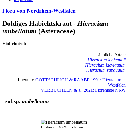
Flora von Nordrhein-Westfalen
Doldiges Habichtskraut
- Hieracium
umbellatum
(Asteraceae)
Einheimisch
ähnliche Arten:
Hieracium lachenalii
Hieracium laevigatum
Hieracium sabaudum
Literatur:
GOTTSCHLICH & RAABE 1991: Hieracium in
Westfalen
VERBÜCHELN & al. 2021: Florenliste NRW
- subsp.
umbellatum
Bild
blühend, 2026 im Kreis