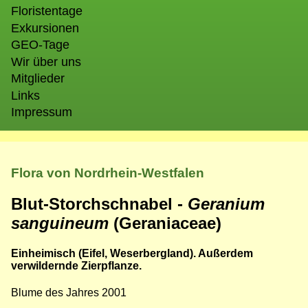
Floristentage
Exkursionen
GEO-Tage
Wir über uns
Mitglieder
Links
Impressum
Flora von Nordrhein-Westfalen
Blut-Storchschnabel -
Geranium
sanguineum
(Geraniaceae)
Einheimisch (Eifel, Weserbergland). Außerdem
verwildernde Zierpflanze.
Blume des Jahres 2001