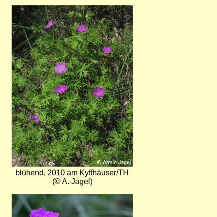
Bild
blühend, 2010 am Kyffhäuser/TH
(© A. Jagel)
Bild