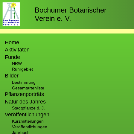
Direkt
zum
Bochumer Botanischer
Inhalt
Verein e. V.
Hauptnavigation
Home
Aktivitäten
Funde
NRW
Ruhrgebiet
Bilder
Bestimmung
Gesamtartenliste
Pflanzenporträts
Natur des Jahres
Stadtpflanze d. J.
Veröffentlichungen
Kurzmitteilungen
Veröffentlichungen
Jahrbuch