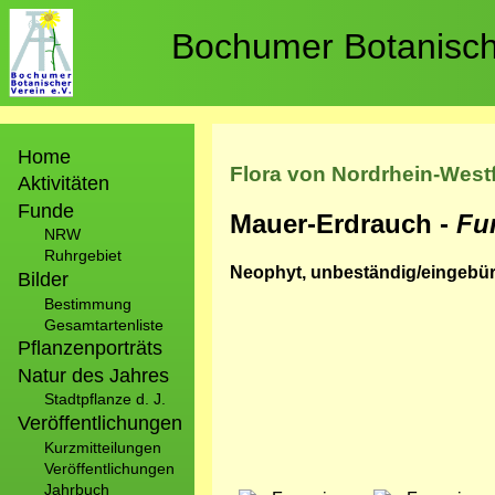
Direkt
zum
Bochumer Botanische
Inhalt
Hauptnavigation
Home
Flora von Nordrhein-West
Aktivitäten
Funde
Mauer-Erdrauch -
Fu
NRW
Ruhrgebiet
Neophyt, unbeständig/eingebürg
Bilder
Bestimmung
Gesamtartenliste
Pflanzenporträts
Natur des Jahres
Stadtpflanze d. J.
Veröffentlichungen
Kurzmitteilungen
Veröffentlichungen
Jahrbuch