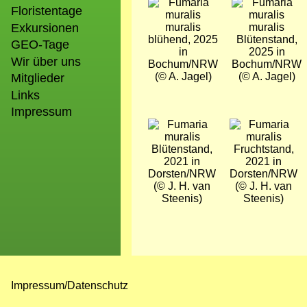
Bild
Bild
Floristentage
Exkursionen
blühend, 2025
Blütenstand,
GEO-Tage
in
2025 in
Wir über uns
Bochum/NRW
Bochum/NRW
(© A. Jagel)
(© A. Jagel)
Mitglieder
Links
Impressum
Bild
Bild
Blütenstand,
Fruchtstand,
2021 in
2021 in
Dorsten/NRW
Dorsten/NRW
(© J. H. van
(© J. H. van
Steenis)
Steenis)
Impressum/Datenschutz
Fußzeilenmenü