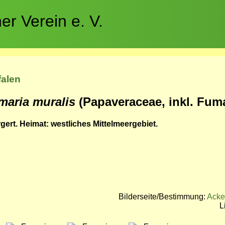
r Verein e. V.
falen
maria muralis
(Papaveraceae, inkl. Fum
ert. Heimat: westliches Mittelmeergebiet.
Bilderseite/Bestimmung:
Acke
L