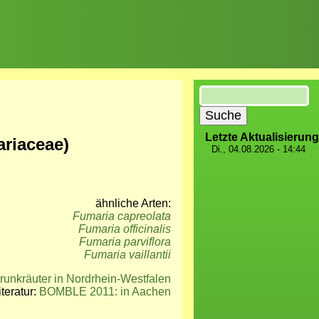
Suche
Letzte Aktualisierung
ariaceae)
Di., 04.08.2026 - 14:44
ähnliche Arten:
Fumaria capreolata
Fumaria officinalis
Fumaria parviflora
Fumaria vaillantii
runkräuter in Nordrhein-Westfalen
iteratur:
BOMBLE 2011: in Aachen