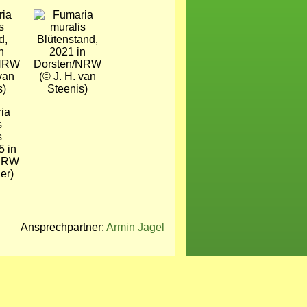
Bild
d,
Blütenstand,
n
2021 in
/NRW
Dorsten/NRW
 van
(© J. H. van
s)
Steenis)
5 in
NRW
er)
Ansprechpartner:
Armin Jagel