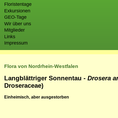
Floristentage
Exkursionen
GEO-Tage
Wir über uns
Mitglieder
Links
Impressum
Flora von Nordrhein-Westfalen
Langblättriger Sonnentau -
Drosera a
Droseraceae)
Einheimisch, aber ausgestorben