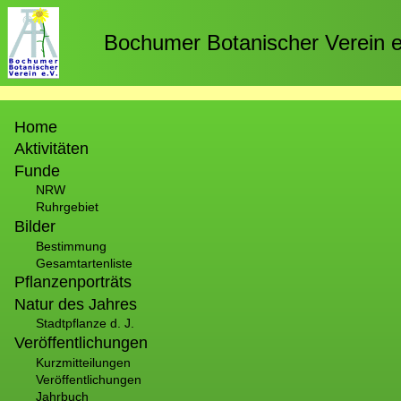
Direkt
zum
Bochumer Botanischer Verein e
Inhalt
Hauptnavigation
Home
Aktivitäten
Funde
NRW
Ruhrgebiet
Bilder
Bestimmung
Gesamtartenliste
Pflanzenporträts
Natur des Jahres
Stadtpflanze d. J.
Veröffentlichungen
Kurzmitteilungen
Veröffentlichungen
Jahrbuch