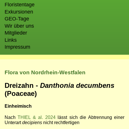
Floristentage
Exkursionen
GEO-Tage
Wir über uns
Mitglieder
Links
Impressum
Flora von Nordrhein-Westfalen
Dreizahn -
Danthonia decumbens
(Poaceae)
Einheimisch
Nach
THIEL & al. 2024
lässt sich die Abtrennung einer
Unterart
decipiens
nicht rechtfertigen