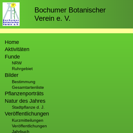
Direkt
zum
Bochumer Botanischer
Inhalt
Verein e. V.
Hauptnavigation
Home
Aktivitäten
Funde
NRW
Ruhrgebiet
Bilder
Bestimmung
Gesamtartenliste
Pflanzenporträts
Natur des Jahres
Stadtpflanze d. J.
Veröffentlichungen
Kurzmitteilungen
Veröffentlichungen
Jahrbuch