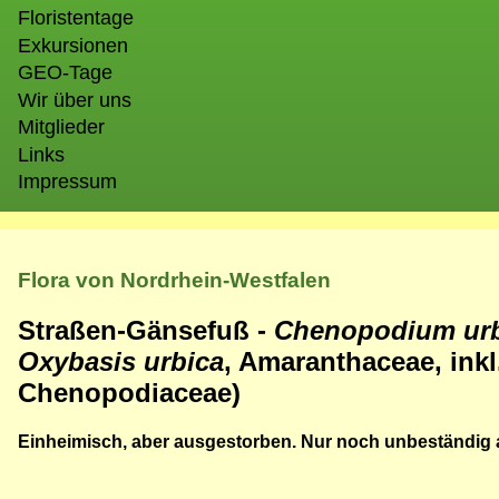
Floristentage
Exkursionen
GEO-Tage
Wir über uns
Mitglieder
Links
Impressum
Flora von Nordrhein-Westfalen
Straßen-Gänsefuß -
Chenopodium ur
Oxybasis urbica
, Amaranthaceae, inkl
Chenopodiaceae)
Einheimisch, aber ausgestorben. Nur noch unbeständig 