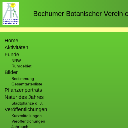
Direkt
zum
Bochumer Botanischer Verein e
Inhalt
Hauptnavigation
Home
Aktivitäten
Funde
NRW
Ruhrgebiet
Bilder
Bestimmung
Gesamtartenliste
Pflanzenporträts
Natur des Jahres
Stadtpflanze d. J.
Veröffentlichungen
Kurzmitteilungen
Veröffentlichungen
Jahrbuch