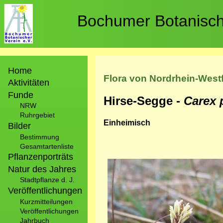
Direkt
zum
Bochumer Botanische
Inhalt
Hauptnavigation
Home
Flora von Nordrhein-West
Aktivitäten
Funde
Hirse-Segge -
Carex 
NRW
Ruhrgebiet
Einheimisch
Bilder
Bestimmung
Gesamtartenliste
Pflanzenporträts
Bild
Natur des Jahres
Stadtpflanze d. J.
Veröffentlichungen
Kurzmitteilungen
Veröffentlichungen
Jahrbuch