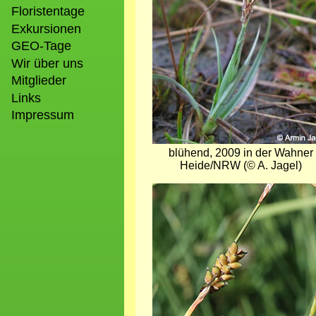
Floristentage
Exkursionen
GEO-Tage
Wir über uns
Mitglieder
Links
Impressum
blühend, 2009 in der Wahner
Heide/NRW (© A. Jagel)
Bild