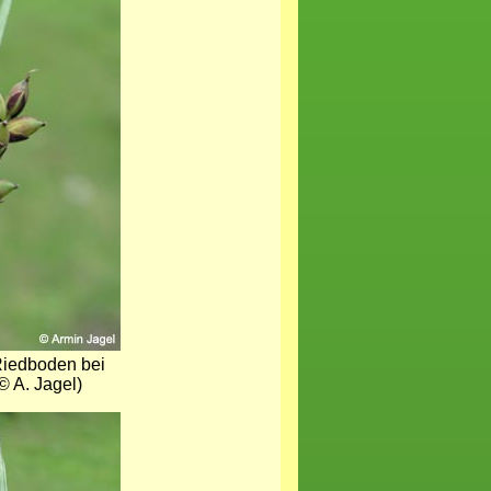
Riedboden bei
© A. Jagel)