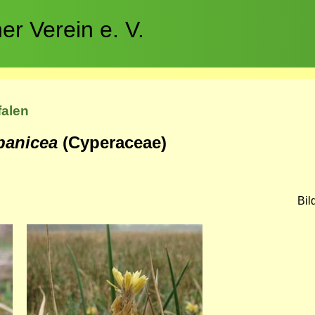
r Verein e. V.
falen
panicea
(Cyperaceae)
Bil
Bild