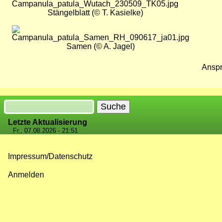
Stängelblatt (© T. Kasielke)
Bild
Samen (© A. Jagel)
Anspr
Suche
Letzte Aktualisierung
Fr., 07.08.2026 - 21:51
Impressum/Datenschutz
Fußzeilenmenü
Anmelden
Benutzermenü