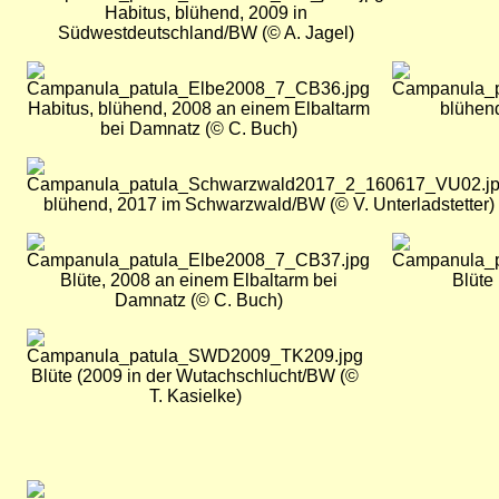
Habitus, blühend, 2009 in
Südwestdeutschland/BW (© A. Jagel)
Bild
Bild
Habitus, blühend, 2008 an einem Elbaltarm
blühend
bei Damnatz (© C. Buch)
Bild
blühend, 2017 im Schwarzwald/BW (© V. Unterladstetter)
Bild
Bild
Blüte, 2008 an einem Elbaltarm bei
Blüte 
Damnatz (© C. Buch)
Bild
Blüte (2009 in der Wutachschlucht/BW (©
T. Kasielke)
Bild