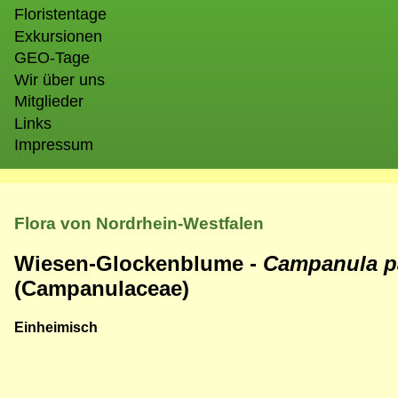
Floristentage
Exkursionen
GEO-Tage
Wir über uns
Mitglieder
Links
Impressum
Flora von Nordrhein-Westfalen
Wiesen-Glockenblume -
Campanula p
(Campanulaceae)
Einheimisch