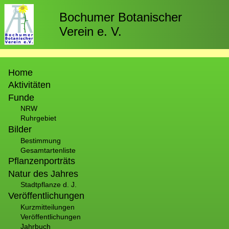
Direkt
zum
Bochumer Botanischer
Inhalt
Verein e. V.
Hauptnavigation
Home
Aktivitäten
Funde
NRW
Ruhrgebiet
Bilder
Bestimmung
Gesamtartenliste
Pflanzenporträts
Natur des Jahres
Stadtpflanze d. J.
Veröffentlichungen
Kurzmitteilungen
Veröffentlichungen
Jahrbuch