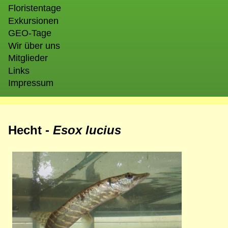
Floristentage
Exkursionen
GEO-Tage
Wir über uns
Mitglieder
Links
Impressum
Hecht -
Esox lucius
Bild