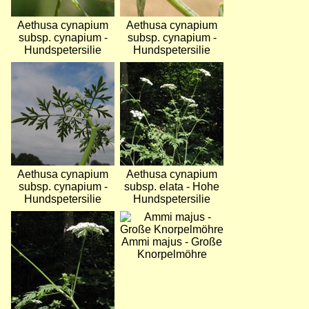
Aethusa cynapium
Aethusa cynapium
subsp. cynapium -
subsp. cynapium -
Hundspetersilie
Hundspetersilie
Bild
Bild
Aethusa cynapium
Aethusa cynapium
subsp. cynapium -
subsp. elata - Hohe
Hundspetersilie
Hundspetersilie
Bild
Bild
Ammi majus - Große
Knorpelmöhre