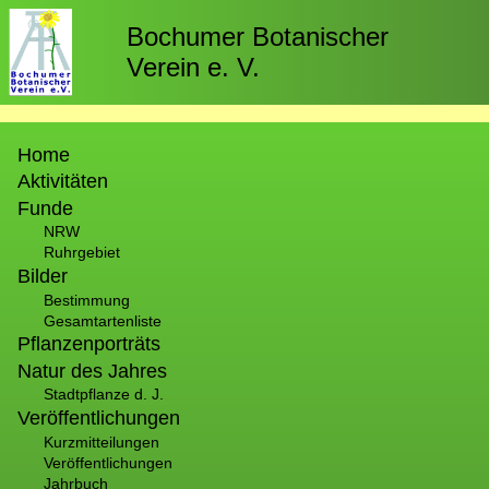
Direkt
zum
Bochumer Botanischer
Inhalt
Verein e. V.
Hauptnavigation
Home
Aktivitäten
Funde
NRW
Ruhrgebiet
Bilder
Bestimmung
Gesamtartenliste
Pflanzenporträts
Natur des Jahres
Stadtpflanze d. J.
Veröffentlichungen
Kurzmitteilungen
Veröffentlichungen
Jahrbuch