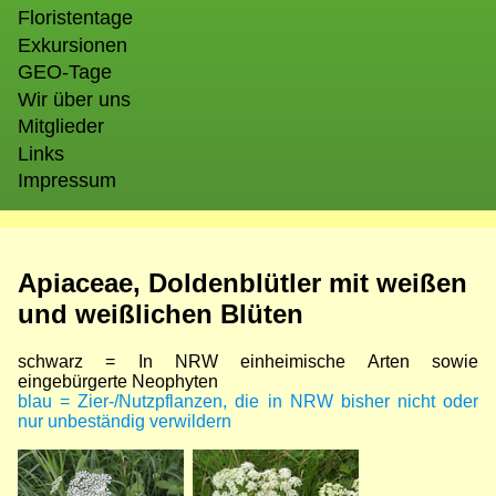
Floristentage
Exkursionen
GEO-Tage
Wir über uns
Mitglieder
Links
Impressum
Apiaceae, Doldenblütler mit weißen
und weißlichen Blüten
schwarz = In NRW einheimische Arten sowie
eingebürgerte Neophyten
blau = Zier-/Nutzpflanzen, die in NRW bisher nicht oder
nur unbeständig verwildern
Bild
Bild