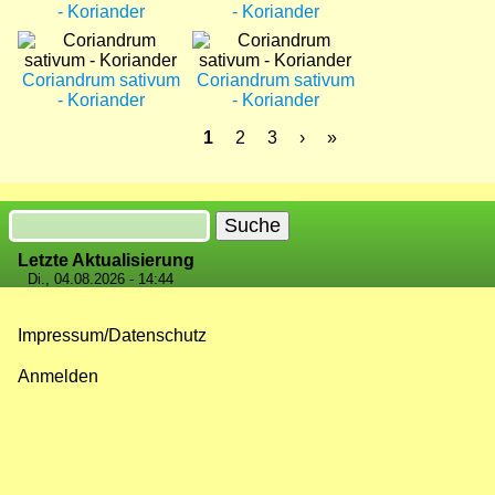
- Koriander
- Koriander
Bild
Bild
Coriandrum sativum
Coriandrum sativum
- Koriander
- Koriander
Aktuelle
1
Seite
2
Seite
3
Nächste
›
Letzte
»
Seite
Seite
Seite
Seitennummerierung
Suche
Letzte Aktualisierung
Di., 04.08.2026 - 14:44
Impressum/Datenschutz
Fußzeilenmenü
Anmelden
Benutzermenü