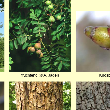
Bild
fruchtend (© A. Jagel)
Knosp
Bild
Bild