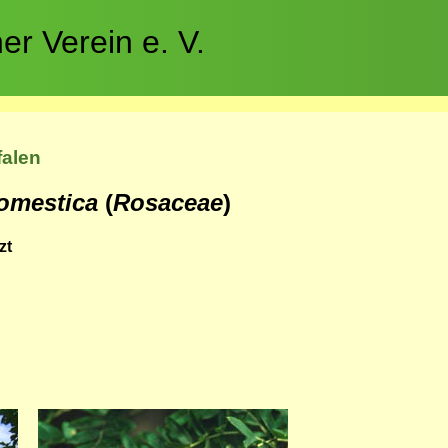
r Verein e. V.
falen
omestica
(
Rosaceae
)
zt
Bild