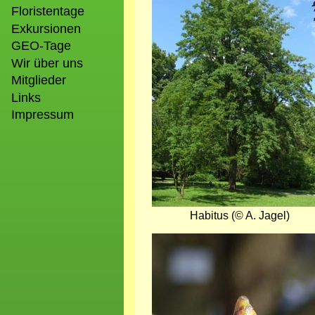
Floristentage
Exkursionen
GEO-Tage
Wir über uns
Mitglieder
Links
Impressum
Habitus (© A. Jagel)
Bild