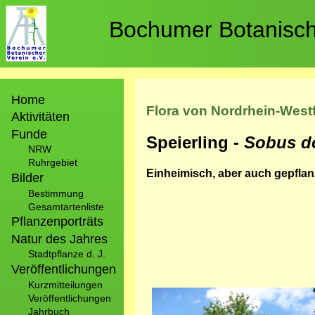
Direkt
zum
Bochumer Botanische
Inhalt
Hauptnavigation
Home
Flora von Nordrhein-West
Aktivitäten
Funde
Speierling -
Sobus d
NRW
Ruhrgebiet
Einheimisch, aber auch gepflan
Bilder
Bestimmung
Gesamtartenliste
Pflanzenporträts
Natur des Jahres
Stadtpflanze d. J.
Veröffentlichungen
Kurzmitteilungen
Bild
Veröffentlichungen
Jahrbuch