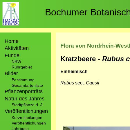
Direkt
zum
Bochumer Botanische
Inhalt
Hauptnavigation
Home
Flora von Nordrhein-West
Aktivitäten
Funde
Kratzbeere -
Rubus c
NRW
Ruhrgebiet
Einheimisch
Bilder
Bestimmung
Rubus
sect.
Caesii
Gesamtartenliste
Pflanzenporträts
Natur des Jahres
Stadtpflanze d. J.
Veröffentlichungen
Kurzmitteilungen
Veröffentlichungen
Jahrbuch
Bild