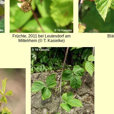
Früchte, 2011 bei Leutesdorf am
Blä
Mittelrhein (© T. Kasielke)
Bild