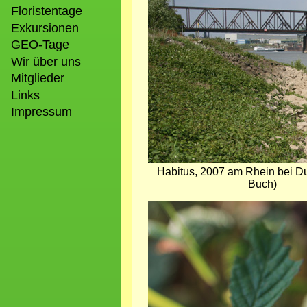
Floristentage
Exkursionen
GEO-Tage
Wir über uns
Mitglieder
Links
Impressum
Habitus, 2007 am Rhein bei Du
Buch)
Bild