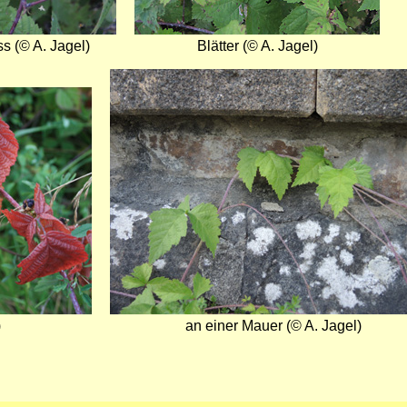
ss (© A. Jagel)
Blätter (© A. Jagel)
Bild
)
an einer Mauer (© A. Jagel)