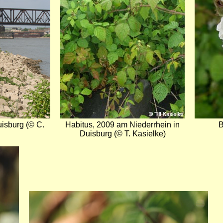
isburg (© C.
Habitus, 2009 am Niederrhein in
B
Duisburg (© T. Kasielke)
Bild