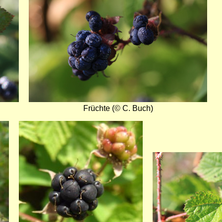
Früchte (© C. Buch)
Bild
Bild