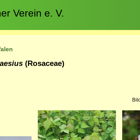
r Verein e. V.
falen
aesius
(Rosaceae)
Bil
Bild
Bild