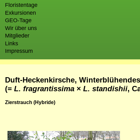
Floristentage
Exkursionen
GEO-Tage
Wir über uns
Mitglieder
Links
Impressum
Duft-Heckenkirsche, Winterblühendes
(=
L. fragrantissima
×
L. standishii
, C
Zierstrauch (Hybride)
Bild