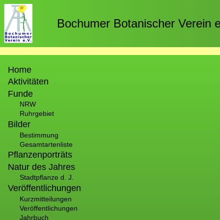
Direkt
zum
Bochumer Botanischer Verein e
Inhalt
Hauptnavigation
Home
Aktivitäten
Funde
NRW
Ruhrgebiet
Bilder
Bestimmung
Gesamtartenliste
Pflanzenporträts
Natur des Jahres
Stadtpflanze d. J.
Veröffentlichungen
Kurzmitteilungen
Veröffentlichungen
Jahrbuch