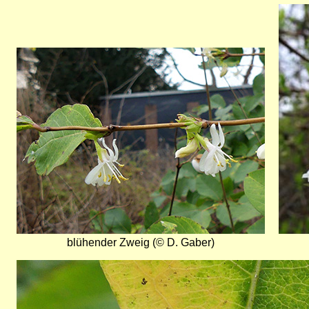
Bild
Bild
blühender Zweig (© D. Gaber)
Bild