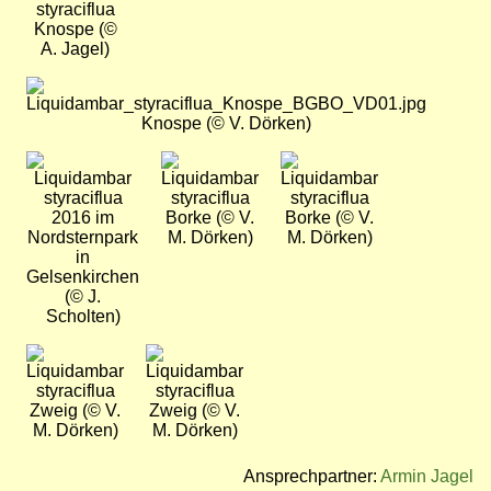
Knospe (©
A. Jagel)
Bild
Knospe (© V. Dörken)
Bild
Bild
Bild
2016 im
Borke (© V.
Borke (© V.
Nordsternpark
M. Dörken)
M. Dörken)
in
Gelsenkirchen
(© J.
Scholten)
Bild
Bild
Zweig (© V.
Zweig (© V.
M. Dörken)
M. Dörken)
Ansprechpartner:
Armin Jagel