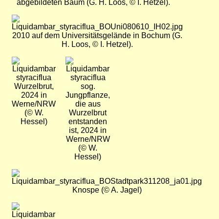
abgebildeten Baum (G. H. Loos, © I. Hetzel).
Bild
2010 auf dem Universitätsgelände in Bochum (G.
H. Loos, © I. Hetzel).
Bild
Bild
Wurzelbrut,
sog.
2024 in
Jungpflanze,
Werne/NRW
die aus
(© W.
Wurzelbrut
Hessel)
entstanden
ist, 2024 in
Werne/NRW
(© W.
Hessel)
Bild
Knospe (© A. Jagel)
Bild