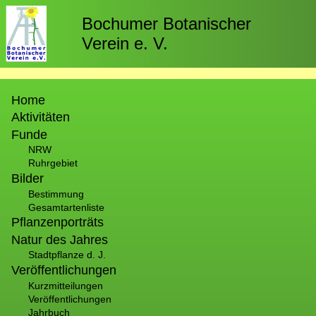
Direkt
zum
Bochumer Botanischer
Inhalt
Verein e. V.
Hauptnavigation
Home
Aktivitäten
Funde
NRW
Ruhrgebiet
Bilder
Bestimmung
Gesamtartenliste
Pflanzenporträts
Natur des Jahres
Stadtpflanze d. J.
Veröffentlichungen
Kurzmitteilungen
Veröffentlichungen
Jahrbuch