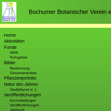
Direkt
zum
Bochumer Botanischer Verein e
Inhalt
Hauptnavigation
Home
Aktivitäten
Funde
NRW
Ruhrgebiet
Bilder
Bestimmung
Gesamtartenliste
Pflanzenporträts
Natur des Jahres
Stadtpflanze d. J.
Veröffentlichungen
Kurzmitteilungen
Veröffentlichungen
Jahrbuch