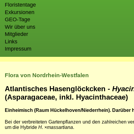
Floristentage
Exkursionen
GEO-Tage
Wir über uns
Mitglieder
Links
Impressum
Flora von Nordrhein-Westfalen
Atlantisches Hasenglöckcken
- Hyaci
(Asparagaceae, inkl. Hyacinthaceae)
Einheimisch (Raum Hückelhoven/Niederrhein). Darüber hi
Bei der verbreiteten Gartenpflanzen und den zahlreichen ve
um die Hybride
H
.
×
massartiana
.