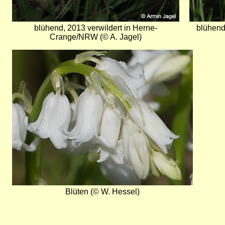
blühend, 2013 verwildert in Herne-
blühend
Crange/NRW (© A. Jagel)
Bild
Blüten (© W. Hessel)