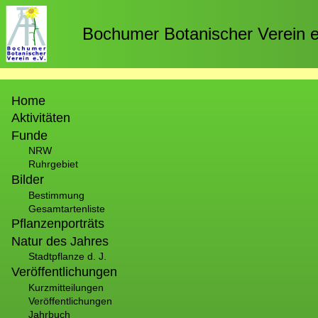
Direkt
zum
Bochumer Botanischer Verein e
Inhalt
Hauptnavigation
Home
Aktivitäten
Funde
NRW
Ruhrgebiet
Bilder
Bestimmung
Gesamtartenliste
Pflanzenporträts
Natur des Jahres
Stadtpflanze d. J.
Veröffentlichungen
Kurzmitteilungen
Veröffentlichungen
Jahrbuch