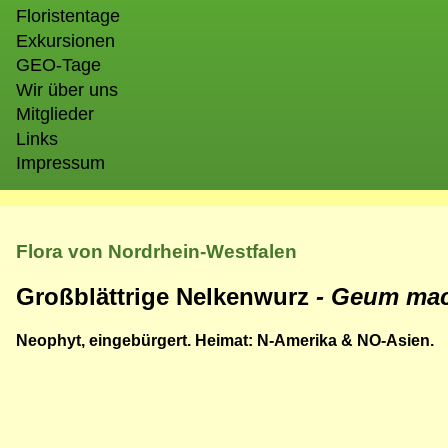
Floristentage
Exkursionen
GEO-Tage
Wir über uns
Mitglieder
Links
Impressum
Flora von Nordrhein-Westfalen
Großblättrige Nelkenwurz
- Geum ma
Neophyt, eingebürgert. Heimat: N-Amerika & NO-Asien.