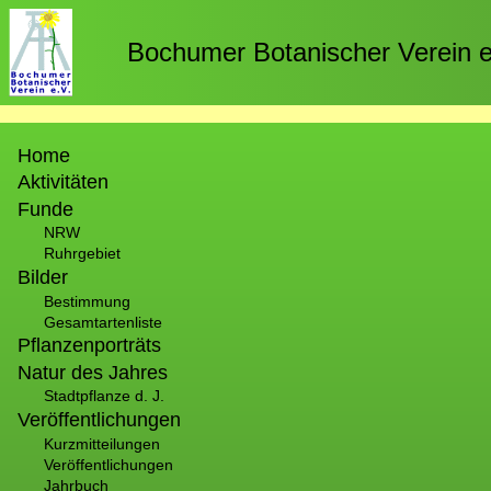
Direkt
zum
Bochumer Botanischer Verein e
Inhalt
Hauptnavigation
Home
Aktivitäten
Funde
NRW
Ruhrgebiet
Bilder
Bestimmung
Gesamtartenliste
Pflanzenporträts
Natur des Jahres
Stadtpflanze d. J.
Veröffentlichungen
Kurzmitteilungen
Veröffentlichungen
Jahrbuch