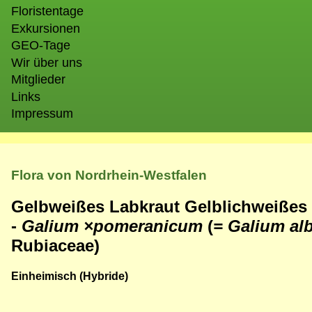
Floristentage
Exkursionen
GEO-Tage
Wir über uns
Mitglieder
Links
Impressum
Flora von Nordrhein-Westfalen
Gelbweißes Labkraut Gelblichweißes 
-
Galium
×
pomeranicum
(
= Galium a
Rubiaceae)
Einheimisch (Hybride)