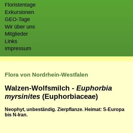
Floristentage
Exkursionen
GEO-Tage
Wir über uns
Mitglieder
Links
Impressum
Flora von Nordrhein-Westfalen
Walzen-Wolfsmilch -
Euphorbia
myrsinites
(Euphorbiaceae)
Neophyt, unbeständig. Zierpflanze. Heimat: S-Europa
bis N-Iran.