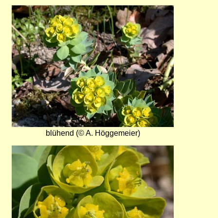
Bild
blühend (© A. Höggemeier)
Bild