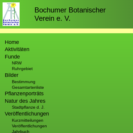
Direkt
zum
Bochumer Botanischer
Inhalt
Verein e. V.
Hauptnavigation
Home
Aktivitäten
Funde
NRW
Ruhrgebiet
Bilder
Bestimmung
Gesamtartenliste
Pflanzenporträts
Natur des Jahres
Stadtpflanze d. J.
Veröffentlichungen
Kurzmitteilungen
Veröffentlichungen
Jahrbuch