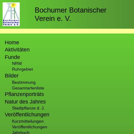
Direkt
zum
Bochumer Botanischer
Inhalt
Verein e. V.
Hauptnavigation
Home
Aktivitäten
Funde
NRW
Ruhrgebiet
Bilder
Bestimmung
Gesamtartenliste
Pflanzenporträts
Natur des Jahres
Stadtpflanze d. J.
Veröffentlichungen
Kurzmitteilungen
Veröffentlichungen
Jahrbuch