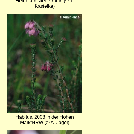
Heide am Niederrhein (© T.
Kasielke)
Bild
Habitus, 2003 in der Hohen
Mark/NRW (© A. Jagel)
Bild