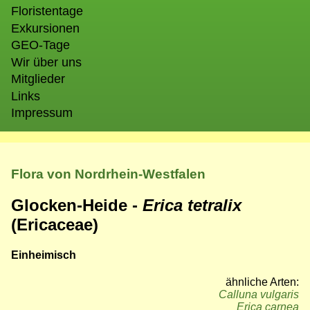
Floristentage
Exkursionen
GEO-Tage
Wir über uns
Mitglieder
Links
Impressum
Flora von Nordrhein-Westfalen
Glocken-Heide -
Erica tetralix
(Ericaceae)
Einheimisch
ähnliche Arten:
Calluna vulgaris
Erica carnea