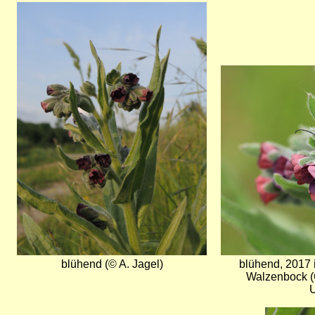
Bild
Bild
blühend (© A. Jagel)
blühend, 2017 i
Walzenbock (O
U
Bild