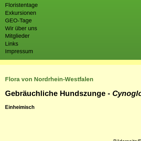
Floristentage
Exkursionen
GEO-Tage
Wir über uns
Mitglieder
Links
Impressum
Flora von Nordrhein-Westfalen
Gebräuchliche Hundszunge -
Cynoglo
Einheimisch