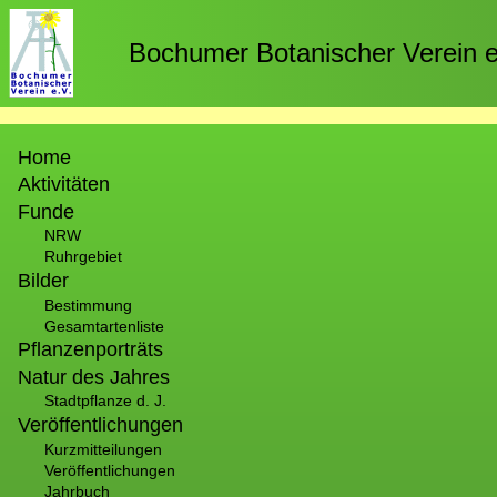
Direkt
zum
Bochumer Botanischer Verein e
Inhalt
Hauptnavigation
Home
Aktivitäten
Funde
NRW
Ruhrgebiet
Bilder
Bestimmung
Gesamtartenliste
Pflanzenporträts
Natur des Jahres
Stadtpflanze d. J.
Veröffentlichungen
Kurzmitteilungen
Veröffentlichungen
Jahrbuch