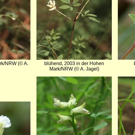
ark/NRW (© A.
blühend, 2003 in der Hohen
Mark/NRW (© A. Jagel)
Bild
Bild