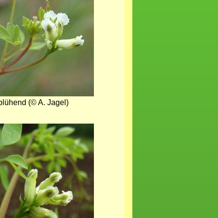
blühend (© A. Jagel)