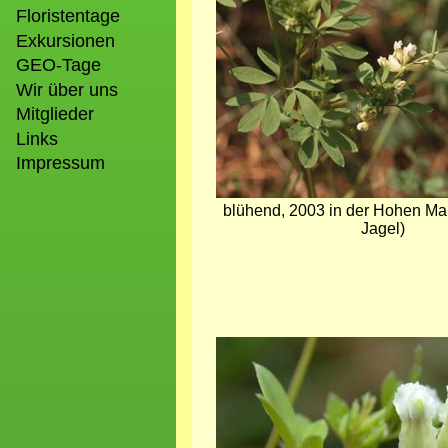
Floristentage
Exkursionen
GEO-Tage
Wir über uns
Mitglieder
Links
Impressum
blühend, 2003 in der Hohen M
Jagel)
Bild