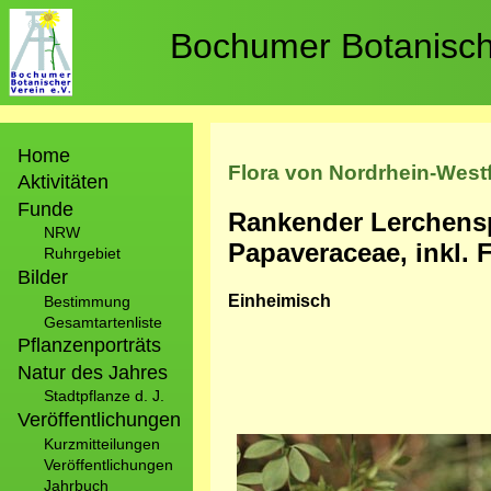
Direkt
zum
Bochumer Botanische
Inhalt
Hauptnavigation
Home
Flora von Nordrhein-West
Aktivitäten
Funde
Rankender Lerchens
NRW
Papaveraceae, inkl. 
Ruhrgebiet
Bilder
Einheimisch
Bestimmung
Gesamtartenliste
Pflanzenporträts
Natur des Jahres
Stadtpflanze d. J.
Veröffentlichungen
Bild
Kurzmitteilungen
Veröffentlichungen
Jahrbuch