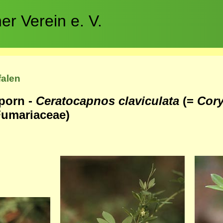
r Verein e. V.
falen
porn -
Ceratocapnos claviculata
(=
Cory
Fumariaceae)
Bild
Bild