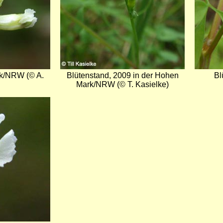
rk/NRW (© A.
Blütenstand, 2009 in der Hohen
Bl
Mark/NRW (© T. Kasielke)