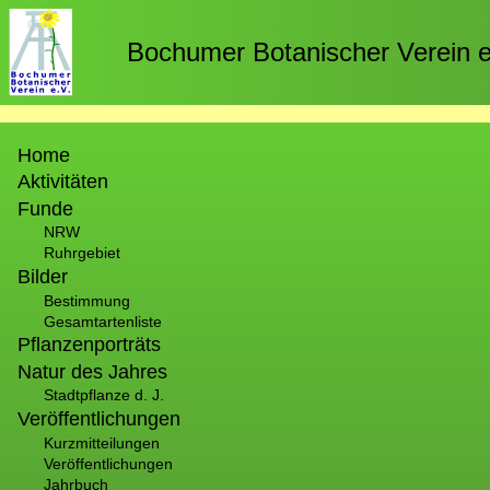
Direkt
zum
Bochumer Botanischer Verein e
Inhalt
Hauptnavigation
Home
Aktivitäten
Funde
NRW
Ruhrgebiet
Bilder
Bestimmung
Gesamtartenliste
Pflanzenporträts
Natur des Jahres
Stadtpflanze d. J.
Veröffentlichungen
Kurzmitteilungen
Veröffentlichungen
Jahrbuch