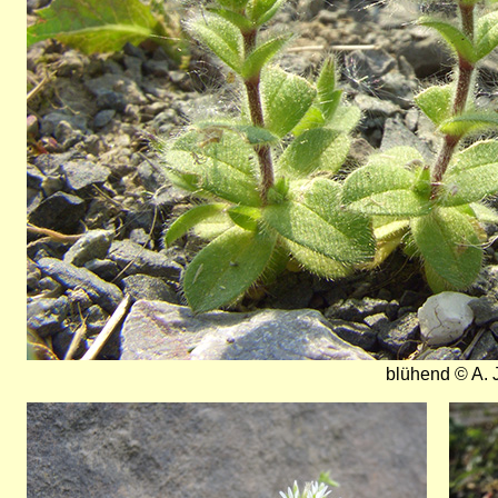
blühend © A. 
Bild
Bild