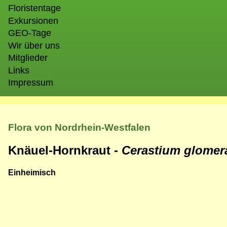
Floristentage
Exkursionen
GEO-Tage
Wir über uns
Mitglieder
Links
Impressum
Flora von Nordrhein-Westfalen
Knäuel-Hornkraut -
Cerastium glome
Einheimisch