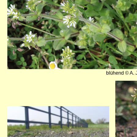
blühend © A. 
Bild
Bild