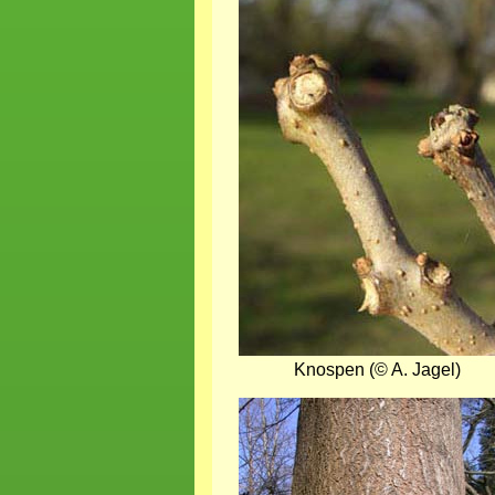
Knospen (© A. Jagel)
Bild