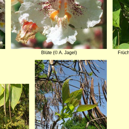
Blüte (© A. Jagel)
Früch
Bild