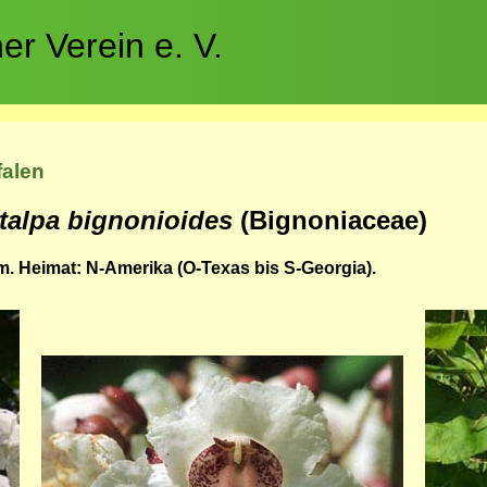
r Verein e. V.
falen
talpa bignonioides
(Bignoniaceae)
. Heimat: N-Amerika (O-Texas bis S-Georgia).
Bild
Bild