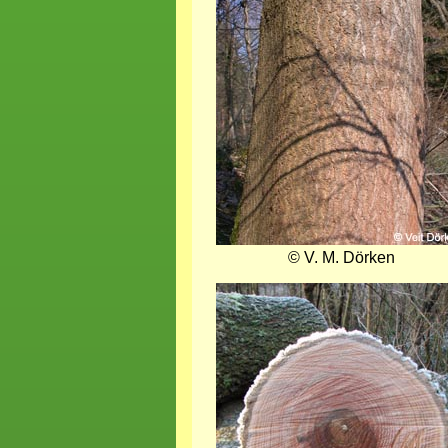
© V. M. Dörken
Bild