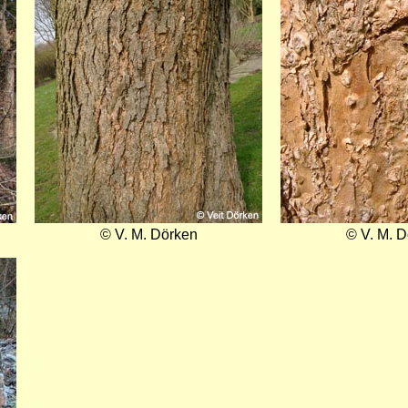
© V. M. Dörken
© V. M. 