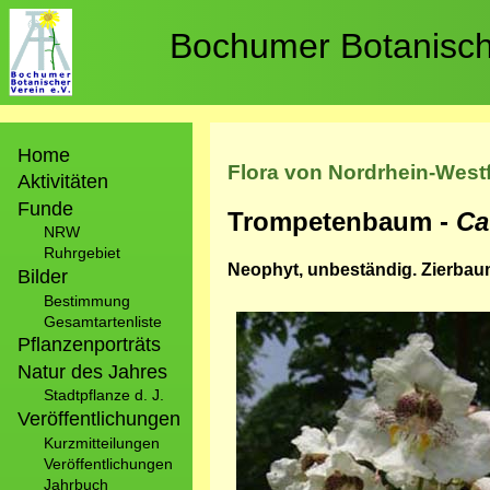
Direkt
zum
Bochumer Botanische
Inhalt
Hauptnavigation
Home
Flora von Nordrhein-West
Aktivitäten
Funde
Trompetenbaum -
Ca
NRW
Ruhrgebiet
Neophyt, unbeständig. Zierbaum
Bilder
Bestimmung
Bild
Gesamtartenliste
Pflanzenporträts
Natur des Jahres
Stadtpflanze d. J.
Veröffentlichungen
Kurzmitteilungen
Veröffentlichungen
Jahrbuch