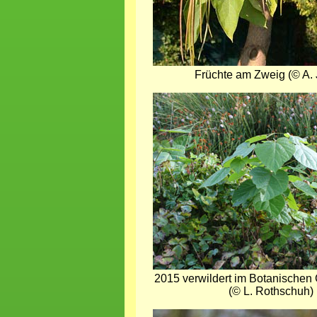
Früchte am Zweig (© A. 
Bild
2015 verwildert im Botanischen 
(© L. Rothschuh)
Bild