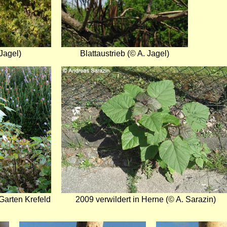
Jagel)
Blattaustrieb (© A. Jagel)
Bild
Garten Krefeld
2009 verwildert in Herne (© A. Sarazin)
Bild
Bild