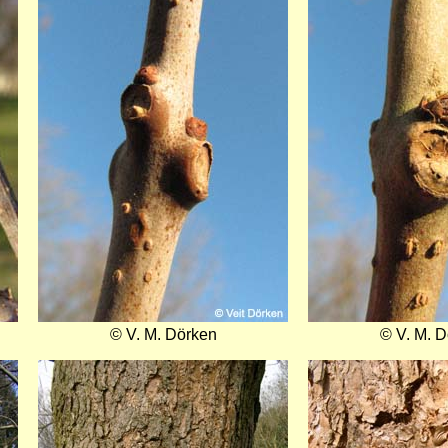
© V. M. Dörken
© V. M. 
Bild
Bild