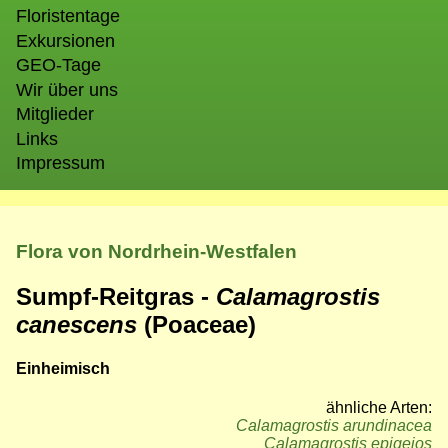
Floristentage
Exkursionen
GEO-Tage
Wir über uns
Mitglieder
Links
Impressum
Flora von Nordrhein-Westfalen
Sumpf-Reitgras -
Calamagrostis
canescens
(Poaceae)
Einheimisch
ähnliche Arten:
Calamagrostis arundinacea
Calamagrostis epigejos