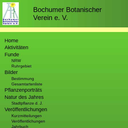
Direkt
zum
Bochumer Botanischer
Inhalt
Verein e. V.
Hauptnavigation
Home
Aktivitäten
Funde
NRW
Ruhrgebiet
Bilder
Bestimmung
Gesamtartenliste
Pflanzenporträts
Natur des Jahres
Stadtpflanze d. J.
Veröffentlichungen
Kurzmitteilungen
Veröffentlichungen
Jahrbuch