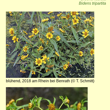
Bidens tripartita
Bild
blühend, 2018 am Rhein bei Benrath (© T. Schmitt)
Bild