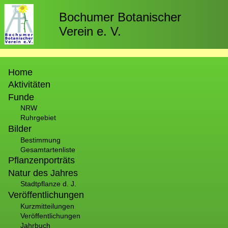
Direkt
zum
Bochumer Botanischer
Inhalt
Verein e. V.
Hauptnavigation
Home
Aktivitäten
Funde
NRW
Ruhrgebiet
Bilder
Bestimmung
Gesamtartenliste
Pflanzenporträts
Natur des Jahres
Stadtpflanze d. J.
Veröffentlichungen
Kurzmitteilungen
Veröffentlichungen
Jahrbuch