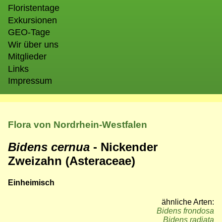
Floristentage
Exkursionen
GEO-Tage
Wir über uns
Mitglieder
Links
Impressum
Flora von Nordrhein-Westfalen
Bidens cernua
- Nickender
Zweizahn (Asteraceae)
Einheimisch
ähnliche Arten:
Bidens frondosa
Bidens radiata