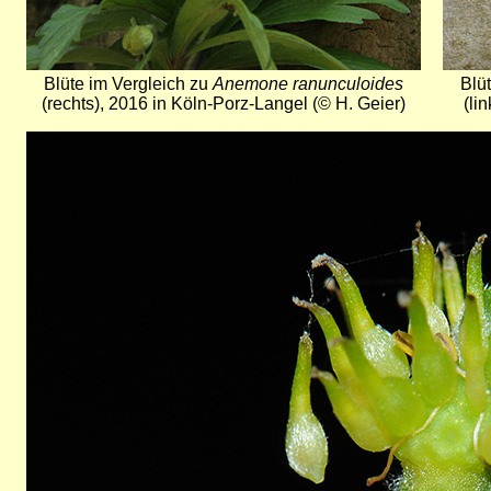
Blüte im Vergleich zu
Anemone ranunculoides
Blü
(rechts), 2016 in Köln-Porz-Langel (© H. Geier)
(li
Bild