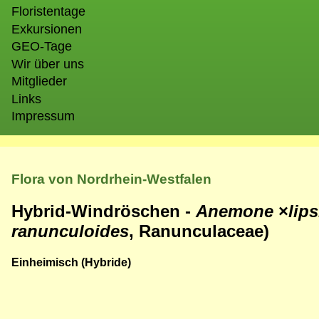
Floristentage
Exkursionen
GEO-Tage
Wir über uns
Mitglieder
Links
Impressum
Flora von Nordrhein-Westfalen
Hybrid-Windröschen -
Anemone
×
lip
ranunculoides
, Ranunculaceae)
Einheimisch (Hybride)