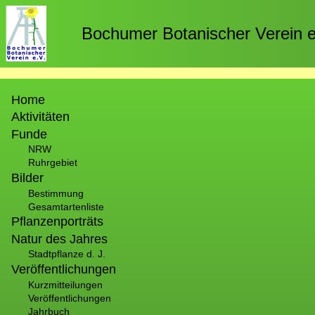
Direkt
zum
Bochumer Botanischer Verein e
Inhalt
Hauptnavigation
Home
Aktivitäten
Funde
NRW
Ruhrgebiet
Bilder
Bestimmung
Gesamtartenliste
Pflanzenporträts
Natur des Jahres
Stadtpflanze d. J.
Veröffentlichungen
Kurzmitteilungen
Veröffentlichungen
Jahrbuch