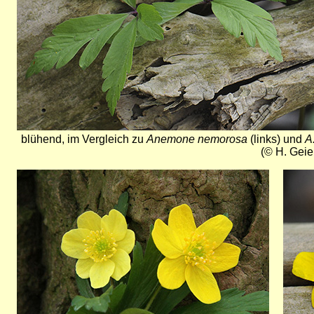
blühend, im Vergleich zu
Anemone nemorosa
(links) und
A
(© H. Geie
Bild
Bild