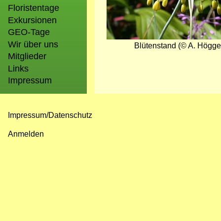
Floristentage
Exkursionen
GEO-Tage
Wir über uns
Blütenstand (© A. Högge
Mitglieder
Links
Impressum
Impressum/Datenschutz
Fußzeilenmenü
Anmelden
Benutzermenü