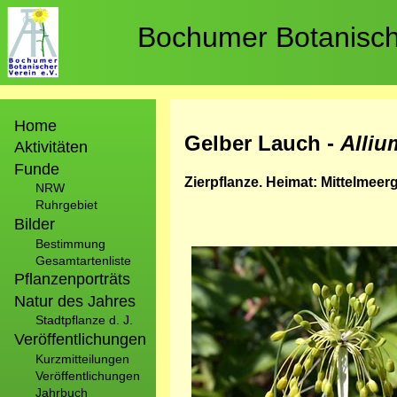
Direkt
zum
Bochumer Botanische
Inhalt
Hauptnavigation
Home
Gelber Lauch -
Alliu
Aktivitäten
Funde
Zierpflanze. Heimat: Mittelmeerg
NRW
Ruhrgebiet
Bilder
Bestimmung
Bild
Gesamtartenliste
Pflanzenporträts
Natur des Jahres
Stadtpflanze d. J.
Veröffentlichungen
Kurzmitteilungen
Veröffentlichungen
Jahrbuch