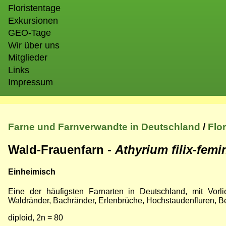
Floristentage
Exkursionen
GEO-Tage
Wir über uns
Mitglieder
Links
Impressum
Farne und Farnverwandte in Deutschland
/
Flo
Wald-Frauenfarn -
Athyrium filix-femi
Einheimisch
Eine der häufigsten Farnarten in Deutschland, mit Vorli
Waldränder, Bachränder, Erlenbrüche, Hochstaudenfluren, B
diploid, 2n = 80