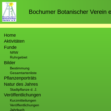
Direkt
zum
Bochumer Botanischer Verein e
Inhalt
Hauptnavigation
Home
Aktivitäten
Funde
NRW
Ruhrgebiet
Bilder
Bestimmung
Gesamtartenliste
Pflanzenporträts
Natur des Jahres
Stadtpflanze d. J.
Veröffentlichungen
Kurzmitteilungen
Veröffentlichungen
Jahrbuch