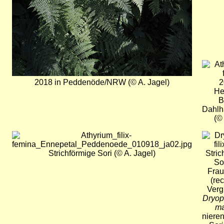
Bild
2018 in Peddenöde/NRW (© A. Jagel)
2
He
B
Dahl
(©
Bild
Bild
Strichförmige Sori (© A. Jagel)
Stric
So
Frau
(rec
Verg
Dryopt
m
niere