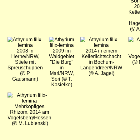
Sori
20
Kette
Hag
(© A
Bild
Bild
Bild
Bild
2008 in
2009 im
2014 in einem
Herne/NRW,
Waldgebiet
Kellerlichtschacht
Voge
Stiele mit
"Die Burg"
in Bochum-
(© 
Spreuschuppen
in
Langendreer/NRW
(© P.
Marl/NRW,
(© A. Jagel)
Gausmann)
Sori (© T.
Kasielke)
Bild
Mehrköpfiges
Rhizom, 2014 am
Vogelsberg/Hessen
(© M. Lubienski)