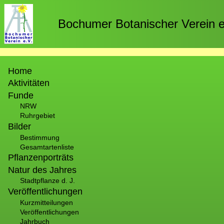
Direkt
zum
Bochumer Botanischer Verein e
Inhalt
Hauptnavigation
Home
Aktivitäten
Funde
NRW
Ruhrgebiet
Bilder
Bestimmung
Gesamtartenliste
Pflanzenporträts
Natur des Jahres
Stadtpflanze d. J.
Veröffentlichungen
Kurzmitteilungen
Veröffentlichungen
Jahrbuch