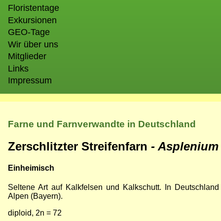
Floristentage
Exkursionen
GEO-Tage
Wir über uns
Mitglieder
Links
Impressum
Farne und Farnverwandte in Deutschland
Zerschlitzter
Streifenfarn
- Asplenium
Einheimisch
Seltene Art auf Kalkfelsen und Kalkschutt. In Deutschl
Alpen (Bayern).
diploid, 2n = 72