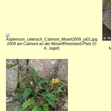
Bild
2009 am Calmont an der Mosel/Rheinland-Pfalz (©
A. Jagel)
M
Bild