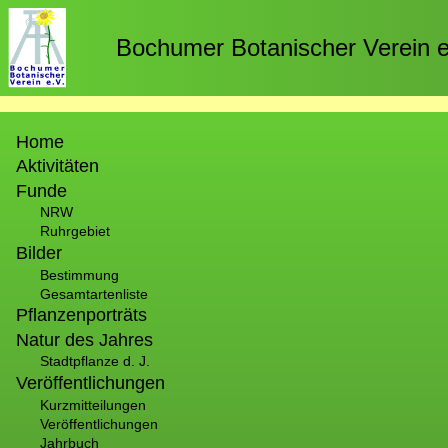
Direkt
zum
Bochumer Botanischer Verein e
Inhalt
Hauptnavigation
Home
Aktivitäten
Funde
NRW
Ruhrgebiet
Bilder
Bestimmung
Gesamtartenliste
Pflanzenporträts
Natur des Jahres
Stadtpflanze d. J.
Veröffentlichungen
Kurzmitteilungen
Veröffentlichungen
Jahrbuch