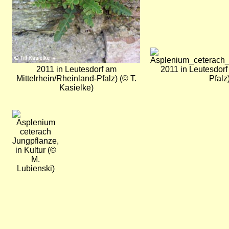
Bild
2011 in Leutesdorf am
2011 in Leutesdorf
Mittelrhein/Rheinland-Pfalz) (© T.
Pfalz
Kasielke)
Bild
Jungpflanze,
in Kultur (©
M.
Lubienski)