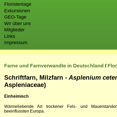
Floristentage
Exkursionen
GEO-Tage
Wir über uns
Mitglieder
Links
Impressum
Farne und Farnverwandte in Deutschland
/
Flo
Schriftfarn, Milzfarn
- Asplenium cete
Aspleniaceae)
Einheimisch
Wärmeliebende Art trockener Fels- und Mauerstandort
beeinflussten Europa.