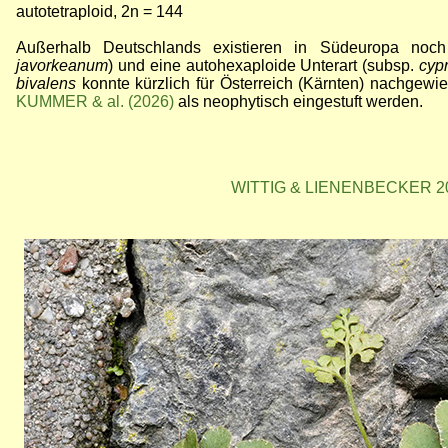
autotetraploid, 2n = 144
Außerhalb Deutschlands existieren in Südeuropa noch
javorkeanum
) und eine autohexaploide Unterart (subsp.
cyp
bivalens
konnte kürzlich für Österreich (Kärnten) nachgewi
KUMMER & al. (2026)
als neophytisch eingestuft werden.
WITTIG & LIENENBECKER 2002:
Bild