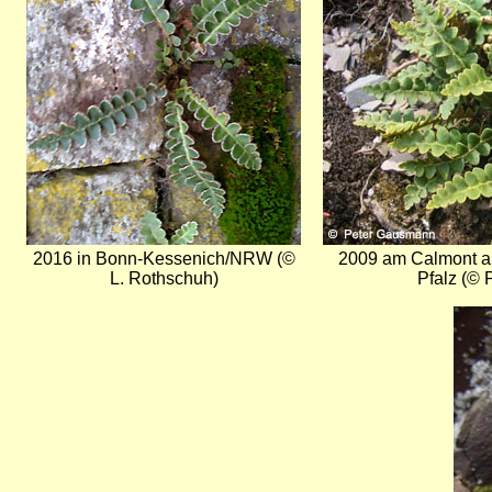
2016 in Bonn-Kessenich/NRW (©
2009 am Calmont a
L. Rothschuh)
Pfalz (©
Bild