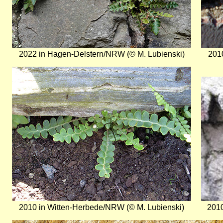
2022 in Hagen-Delstern/NRW (© M. Lubienski)
201
Bild
Bild
2010 in Witten-Herbede/NRW (© M. Lubienski)
2010