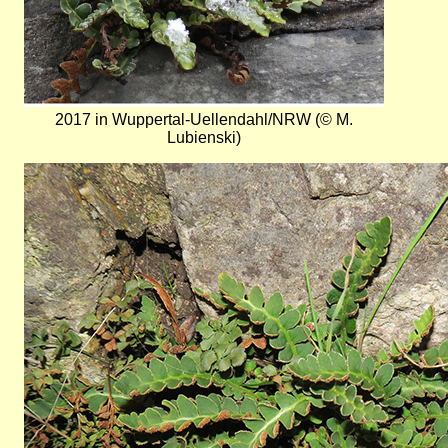
2017 in Wuppertal-Uellendahl/NRW (© M.
Lubienski)
Bild