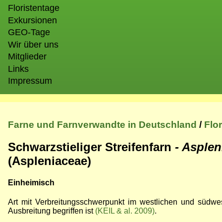
Floristentage
Exkursionen
GEO-Tage
Wir über uns
Mitglieder
Links
Impressum
Farne und Farnverwandte in Deutschland
/
Flo
Schwarzstieliger Streifenfarn
- Asple
(Aspleniaceae)
Einheimisch
Art mit Verbreitungsschwerpunkt im westlichen und südwest
Ausbreitung begriffen ist
(KEIL & al. 2009)
.