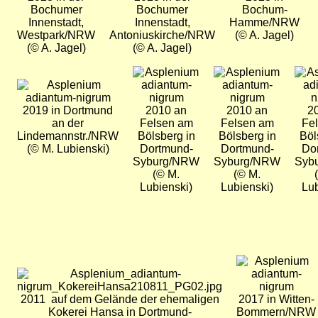
Bochumer
Bochumer
Bochum-
Innenstadt,
Innenstadt,
Hamme/NRW
Westpark/NRW
Antoniuskirche/NRW
(© A. Jagel)
(© A. Jagel)
(© A. Jagel)
Bild
Bild
Bild
Bild
2019 in Dortmund
2010 an
2010 an
2
an der
Felsen am
Felsen am
Fe
Lindemannstr./NRW
Bölsberg in
Bölsberg in
Böl
(© M. Lubienski)
Dortmund-
Dortmund-
Do
Syburg/NRW
Syburg/NRW
Syb
(© M.
(© M.
Lubienski)
Lubienski)
Lub
Bild
Bild
2011 auf dem Gelände der ehemaligen
2017 in Witten-
Kokerei Hansa in Dortmund-
Bommern/NRW