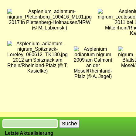
Bild
Bild
2017 in Plettenberg-Holthausen/NRW
2011 bei 
(© M. Lubienski)
Mittelrhein/Rh
Ka
Bild
Bild
Bild
2012 am Spitznack am
2009 am Calmont
Blatts
Rhein/Rheinland-Pfalz (© T.
an der
Mosel/
Kasielke)
Mosel/Rheinland-
Pfalz (© A. Jagel)
Suche
Letzte Aktualisierung