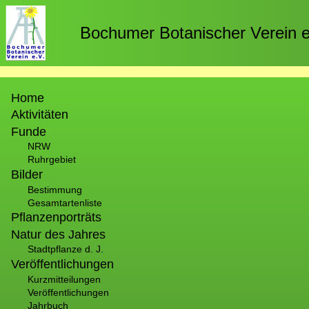
Direkt
zum
Bochumer Botanischer Verein e
Inhalt
Hauptnavigation
Home
Aktivitäten
Funde
NRW
Ruhrgebiet
Bilder
Bestimmung
Gesamtartenliste
Pflanzenporträts
Natur des Jahres
Stadtpflanze d. J.
Veröffentlichungen
Kurzmitteilungen
Veröffentlichungen
Jahrbuch