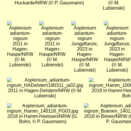
Huckarde/NRW (© P. Gausmann)
(© M.
Lubienski)
Bild
Bild
Bild
Bild
2011 in
2011 in
Jungpflanze,
Jungpflanze,
Hagen-
Hagen-
2023 in
2023 in
Haspe/NRW
Haspe/NRW
Hagen-
Hagen-
(© M.
(© M.
Haspe/NRW
Haspe/NRW
Lubienski)
Lubienski)
(© M.
(© M.
Lubienski)
Lubienski)
Bild
Bild
2011 in Hagen-Delstern/NRW (© M.
2018 in Hamm-He
Lubienski)
Boh
Bild
Bild
2018 in Hamm-Heessen/NRW (G.
2018 in Bönen/NRW (G
Bohn, © P. Gausmann)
P. Gausman