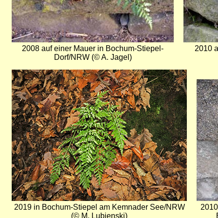
2008 auf einer Mauer in Bochum-Stiepel-
2010 a
Dorf/NRW (© A. Jagel)
Bild
Bild
2019 in Bochum-Stiepel am Kemnader See/NRW
2010
(© M. Lubienski)