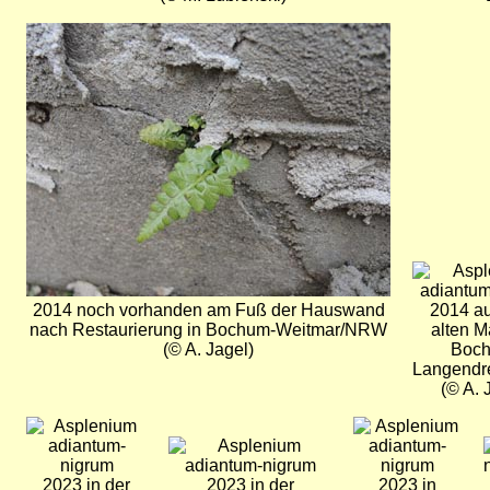
Bild
Bild
2014 noch vorhanden am Fuß der Hauswand
2014 au
nach Restaurierung in Bochum-Weitmar/NRW
alten M
(© A. Jagel)
Boc
Langend
(© A. 
Bild
Bild
Bild
2023 in der
2023 in der
2023 in