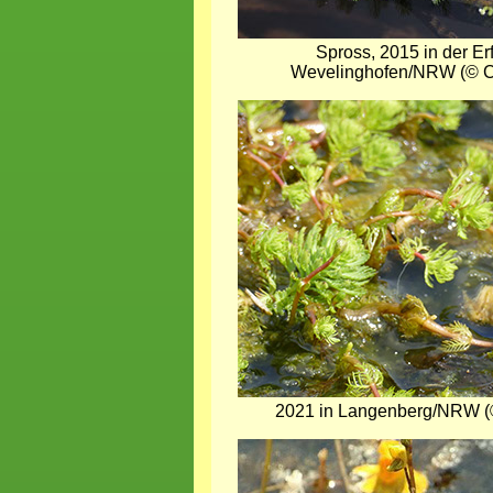
Spross, 2015 in der Erf
Wevelinghofen/NRW (© C
Bild
2021 in Langenberg/NRW (©
Bild