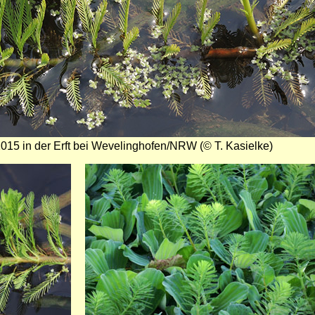
2015 in der Erft bei Wevelinghofen/NRW (© T. Kasielke)
Bild