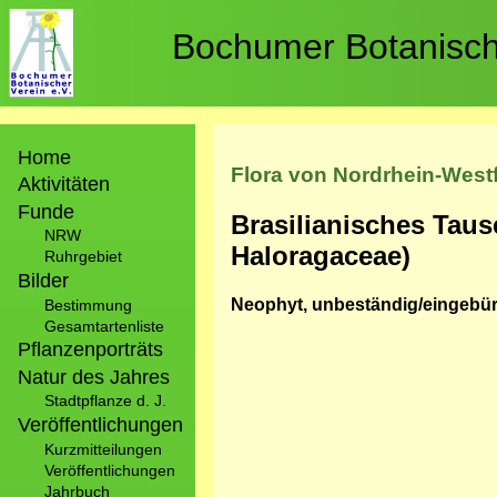
Direkt
zum
Bochumer Botanische
Inhalt
Hauptnavigation
Home
Flora von Nordrhein-West
Aktivitäten
Funde
Brasilianisches Taus
NRW
Haloragaceae)
Ruhrgebiet
Bilder
Neophyt, unbeständig/eingebür
Bestimmung
Gesamtartenliste
Pflanzenporträts
Natur des Jahres
Stadtpflanze d. J.
Veröffentlichungen
Kurzmitteilungen
Veröffentlichungen
Jahrbuch