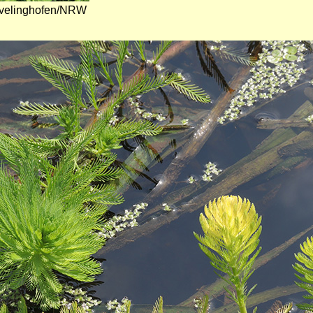
Wevelinghofen/NRW