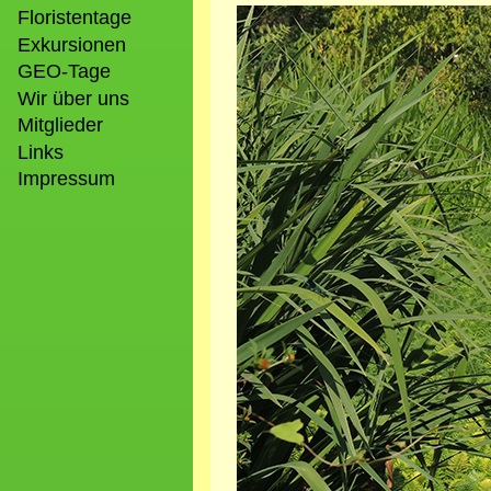
Bild
Floristentage
Exkursionen
GEO-Tage
Wir über uns
Mitglieder
Links
Impressum