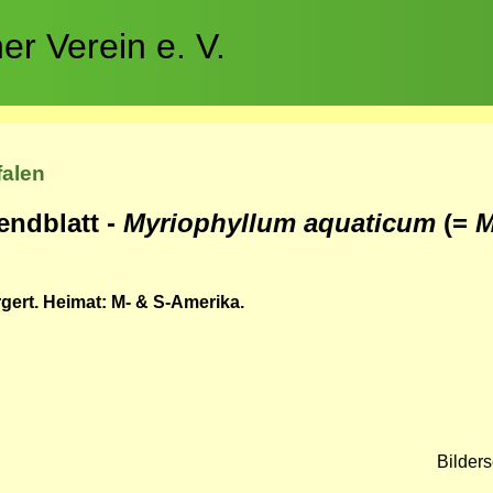
r Verein e. V.
falen
endblatt -
Myriophyllum aquaticum
(=
M
gert. Heimat: M- & S-Amerika.
Bilder