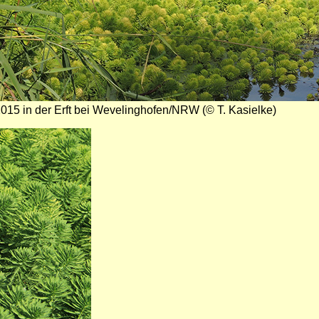
2015 in der Erft bei Wevelinghofen/NRW (© T. Kasielke)