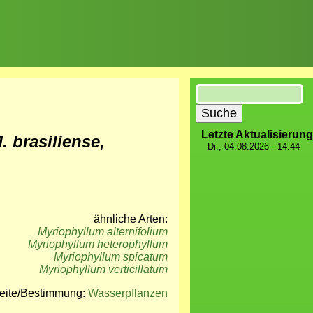
Suche
Letzte Aktualisierung
. brasiliense,
Di., 04.08.2026 - 14:44
ähnliche Arten:
Myriophyllum alternifolium
Myriophyllum heterophyllum
Myriophyllum spicatum
Myriophyllum verticillatum
seite/Bestimmung:
Wasserpflanzen