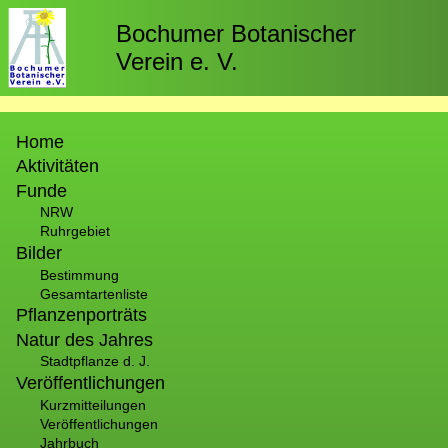
Direkt
zum
Bochumer Botanischer
Inhalt
Verein e. V.
Hauptnavigation
Home
Aktivitäten
Funde
NRW
Ruhrgebiet
Bilder
Bestimmung
Gesamtartenliste
Pflanzenporträts
Natur des Jahres
Stadtpflanze d. J.
Veröffentlichungen
Kurzmitteilungen
Veröffentlichungen
Jahrbuch