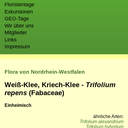
Floristentage
Exkursionen
GEO-Tage
Wir über uns
Mitglieder
Links
Impressum
Flora von Nordrhein-Westfalen
Weiß-Klee, Kriech-Klee -
Trifolium
repens
(Fabaceae)
Einheimisch
ähnliche Arten:
Trifolium alexandrium
Trifolium hybridum