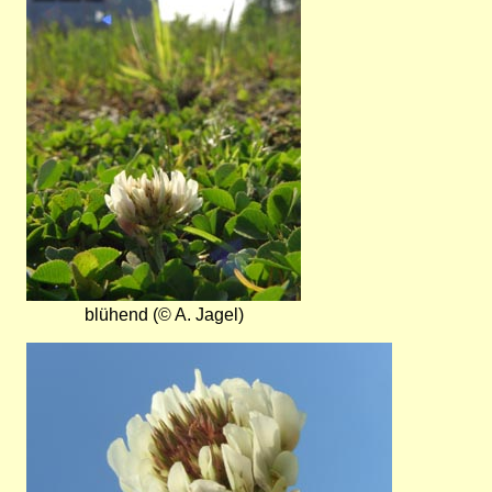
blühend (© A. Jagel)
Bild